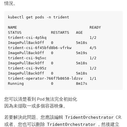
operator.netapp.io  Trident is bound to another 
情況。
CR 'trident'
kubectl get pods -n trident

NAME                                READY   
STATUS             RESTARTS   AGE

trident-csi-4p5kq                   1/2     
ImagePullBackOff   0          5m18s

trident-csi-6f45bfd8b6-vfrkw        4/5     
ImagePullBackOff   0          5m19s

trident-csi-9q5xc                   1/2     
ImagePullBackOff   0          5m18s

trident-csi-9v95z                   1/2     
ImagePullBackOff   0          5m18s

trident-operator-766f7b8658-ldzsv   1/1     
Running            0          8m17s
您可以清楚看到 Pod 無法完全初始化
因為未擷取一或多個容器映像。
若要解決此問題、您應該編輯
CR.
TridentOrchestrator
或者、您也可以刪除
，然後建立
TridentOrchestrator