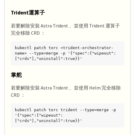
Trident運算子
若要解除安裝 Astra Trident 、並使用 Trident 運算子
完全移除 CRD ：
kubectl patch torc <trident-orchestrator-
name> --type=merge -p '{"spec":{"wipeout":
["crds"],"uninstall":true}}'
掌舵
若要解除安裝 Astra Trident 、並使用 Helm 完全移除
CRD ：
kubectl patch torc trident --type=merge -p 
'{"spec":{"wipeout":
["crds"],"uninstall":true}}'