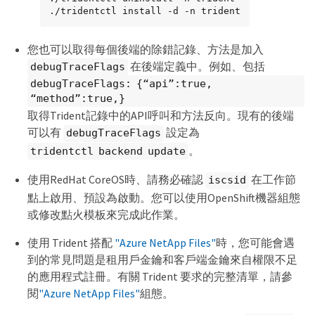
./tridentctl install -d -n trident
您也可以取得每個後端的除錯記錄、方法是加入
在後端定義中。例如、包括
debugTraceFlags
debugTraceFlags: {“api”:true,
“method”:true,}
取得Trident記錄中的API呼叫和方法反向。現有的後端
可以有
設定為
debugTraceFlags
。
tridentctl backend update
使用RedHat CoreOS時、請務必確認
在工作節
iscsid
點上啟用、預設為啟動。您可以使用OpenShift機器組態
或修改點火模板來完成此作業。
使用 Trident 搭配
"Azure NetApp Files"
時，您可能會遇
到的常見問題是租用戶金鑰和客戶端金鑰來自權限不足
的應用程式註冊。有關 Trident 要求的完整清單，請參
閱
"Azure NetApp Files"
組態。