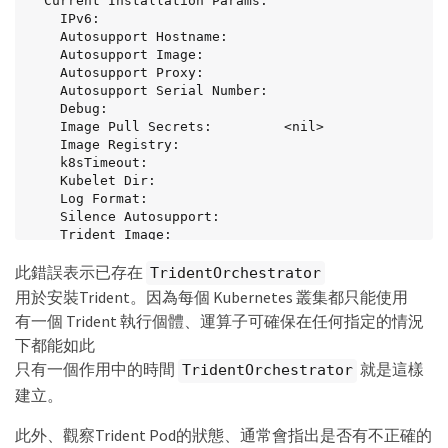
  Current Installation Params:

    IPv6:

    Autosupport Hostname:

    Autosupport Image:

    Autosupport Proxy:

    Autosupport Serial Number:

    Debug:

    Image Pull Secrets:         <nil>

    Image Registry:

    k8sTimeout:

    Kubelet Dir:

    Log Format:

    Silence Autosupport:

    Trident Image:

  Message:                      Trident is bound 
此錯誤表示已存在
to another CR 'trident'

TridentOrchestrator
  Namespace:                    trident-2

用於安裝Trident。因為每個 Kubernetes 叢集都只能使用
  Status:                       Error

有一個 Trident 執行個體、運算子可確保在任何指定的情況
  Version:

下都能如此
Events:

  Type     Reason  Age                From                        
只有一個作用中的時間
就是這樣
TridentOrchestrator
Message

建立。
  ----     ------  ----               ----                        
-------

此外、觀察Trident Pod的狀態、通常會指出是否有不正確的
  Warning  Error   16s (x2 over 16s)  trident-