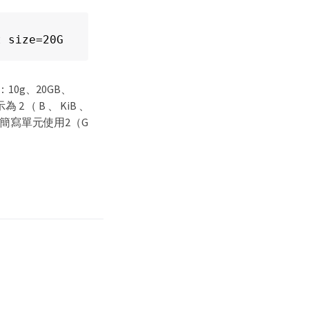
t size=20G
0g、20GB、
（ B 、 KiB 、
 ）的冪。簡寫單元使用2（G