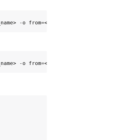
_name> -o from=<source_docker_volume>
_name> -o from=<source_docker_volume> -o from