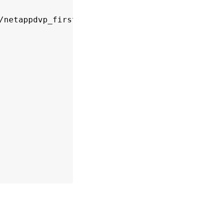
/netappdvp_firstVolume",

e -o from=firstVolume
