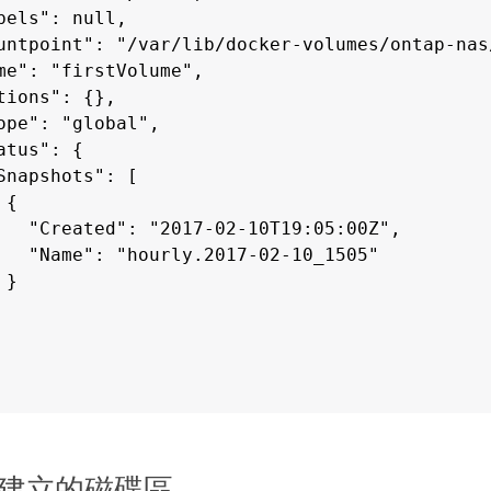
bels": null,

untpoint": "/var/lib/docker-volumes/ontap-nas
me": "firstVolume",

tions": {},

ope": "global",

atus": {

Snapshots": [

{

   "Created": "2017-02-10T19:05:00Z",

   "Name": "hourly.2017-02-10_1505"

}

volume create -d ontap-nas --name clonedVolum
lume

建立的磁碟區