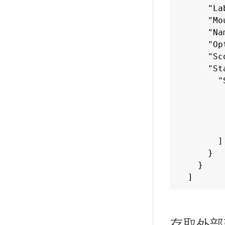
    "La
    "Mo
    "Na
    "Op
    "Sc
    "St
      "
        
       
       
        
      ]

    }

  }

]

docker 
clonedVo
存取外部