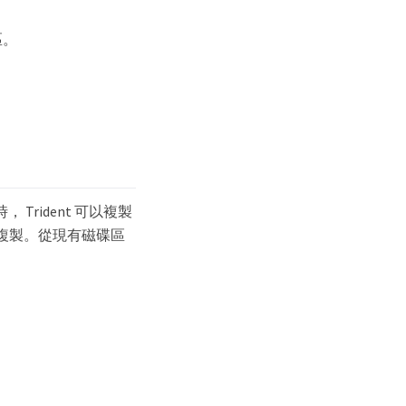
區。
ers`時， Trident 可以複製
、不支援複製。從現有磁碟區