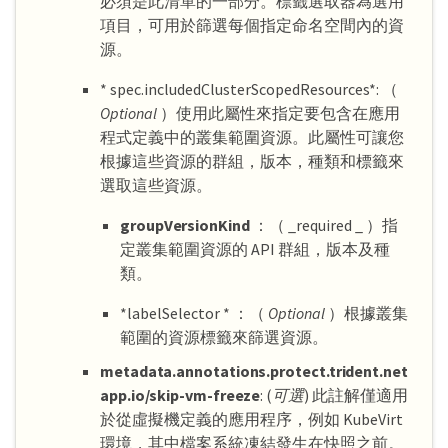
必須是此清單的一部分。標籤選取器為選用
項目，可用於篩選每個指定命名空間內的資
源。
* spec.includedClusterScopedResources*: （
Optional
）使用此屬性來指定要包含在應用
程式定義中的叢集範圍資源。此屬性可讓您
根據這些資源的群組，版本，種類和標籤來
選取這些資源。
groupVersionKind
：（ _required _ ）指
定叢集範圍資源的 API 群組，版本及種
類。
*labelSelector * ：（
Optional
）根據叢集
範圍的資源標籤來篩選資源。
metadata.annotations.protect.trident.net
app.io/skip-vm-freeze
: (
可選
) 此註解僅適用
於從虛擬機定義的應用程序，例如 KubeVirt
環境，其中檔案系統凍結發生在快照之前。