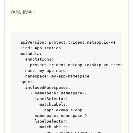
+
YAML 範例：
+
apiVersion: protect.trident.netapp.io/v1

kind: Application

metadata:

  annotations:

    protect.trident.netapp.io/skip-vm-freeze: "f
  name: my-app-name

  namespace: my-app-namespace

spec:

  includedNamespaces:

    - namespace: namespace-1

      labelSelector:

        matchLabels:

          app: example-app

    - namespace: namespace-2

      labelSelector:

        matchLabels:

          app: another-example-app
