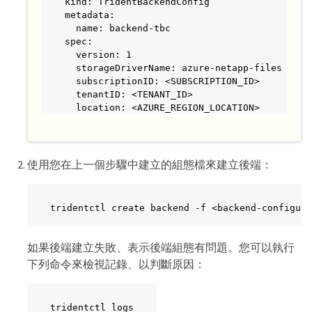
kind: TridentBackendConfig

metadata:

  name: backend-tbc

spec:

  version: 1

  storageDriverName: azure-netapp-files

  subscriptionID: <SUBSCRIPTION_ID>

  tenantID: <TENANT_ID>

  location: <AZURE_REGION_LOCATION>

  serviceLevel: Standard

  networkFeatures: Standard

  capacityPools: <CAPACITY_POOL>

  resourceGroups: <RESOURCE_GROUP>

使用您在上一個步驟中建立的組態檔來建立後端：
  netappAccounts: <NETAPP_ACCOUNT>

  virtualNetwork: <VIRTUAL_NETWORK>

  subnet: <SUBNET>

tridentctl create backend -f <backend-configura
  nasType: nfs

  storage:

    - labels:

如果後端建立失敗、表示後端組態有問題。您可以執行
        type: encryption

下列命令來檢視記錄、以判斷原因：
      kerberos: sec=krb5i #can be krb5, krb5i
  credentials:

    name: backend-tbc-secret
tridentctl logs