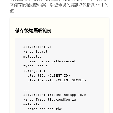
立儲存後端組態檔案。以您環境的資訊取代括弧 <> 中的
值：
儲存後端層級範例
apiVersion: v1

kind: Secret

metadata:

  name: backend-tbc-secret

type: Opaque

stringData:

  clientID: <CLIENT_ID>

  clientSecret: <CLIENT_SECRET>

---

apiVersion: trident.netapp.io/v1

kind: TridentBackendConfig

metadata:

  name: backend-tbc
