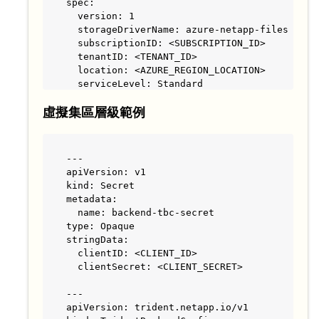
spec:

  version: 1

  storageDriverName: azure-netapp-files

  subscriptionID: <SUBSCRIPTION_ID>

  tenantID: <TENANT_ID>

  location: <AZURE_REGION_LOCATION>

  serviceLevel: Standard

  networkFeatures: Standard

虛擬集區層級範例
  capacityPools: <CAPACITY_POOL>

  resourceGroups: <RESOURCE_GROUP>

  netappAccounts: <NETAPP_ACCOUNT>

  virtualNetwork: <VIRTUAL_NETWORK>

---

  subnet: <SUBNET>

apiVersion: v1

  nasType: nfs

kind: Secret

  kerberos: sec=krb5i #can be krb5, krb5i, or
metadata:

  credentials:

  name: backend-tbc-secret

    name: backend-tbc-secret
type: Opaque

stringData:

  clientID: <CLIENT_ID>

  clientSecret: <CLIENT_SECRET>

---

apiVersion: trident.netapp.io/v1
