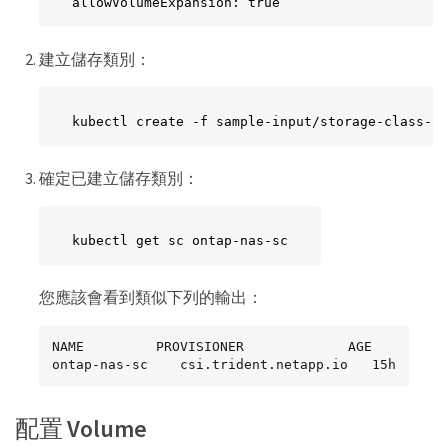
allowVolumeExpansion: true
建立儲存類別：
kubectl create -f sample-input/storage-class-on
確定已建立儲存類別：
kubectl get sc ontap-nas-sc
您應該會看到類似下列的輸出：
NAME         PROVISIONER             AGE

ontap-nas-sc    csi.trident.netapp.io   15h
配置 Volume