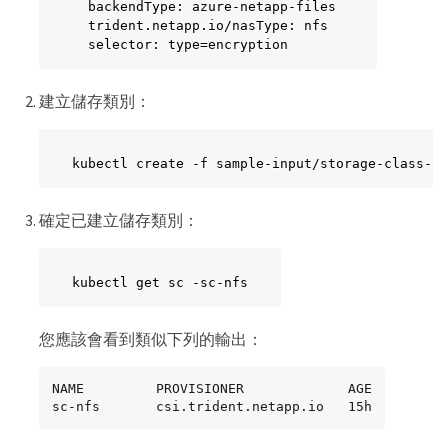
  backendType: azure-netapp-files

  trident.netapp.io/nasType: nfs

  selector: type=encryption
建立儲存類別：
kubectl create -f sample-input/storage-class-sc
確定已建立儲存類別：
kubectl get sc -sc-nfs
您應該會看到類似下列的輸出：
NAME         PROVISIONER             AGE

sc-nfs       csi.trident.netapp.io   15h