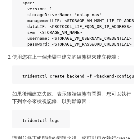
spec:

  version: 1

  storageDriverName: "ontap-nas"

  managementLIF: <STORAGE_VM_MGMT_LIF_IP_ADDRES
  dataLIF: <PROTOCOL_LIF_FQDN_OR_IP_ADDRESS>

  svm: <STORAGE_VM_NAME>

  username: <STORAGE_VM_USERNAME_CREDENTIAL>

  password: <STORAGE_VM_PASSWORD_CREDENTIAL>

  nasType: nfs

使用您在上一個步驟中建立的組態檔來建立後端：
  nfsMountOptions: ["sec=krb5i"] #can be krb5, 
  qtreesPerFlexvol:

  credentials:

    name: backend-ontap-nas-secret
tridentctl create backend -f <backend-configura
如果後端建立失敗、表示後端組態有問題。您可以執行
下列命令來檢視記錄、以判斷原因：
tridentctl logs
識別並修正組態檔的問題之後、您可以再次執行create