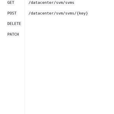
GET
/datacenter/svm/svms
POST
/datacenter/svm/svms/{key}
DELETE
PATCH