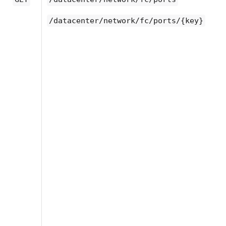
/datacenter/network/fc/ports/{key}