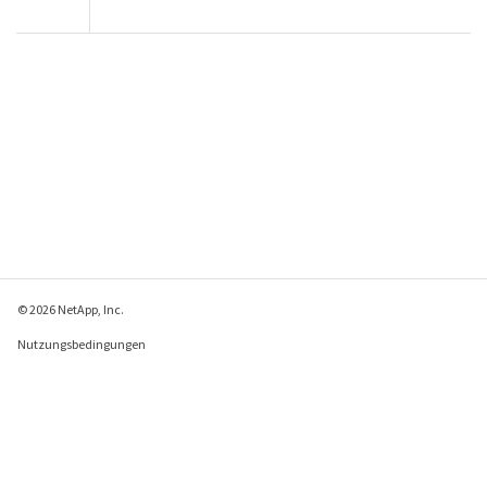
© 2026 NetApp, Inc.
Nutzungsbedingungen
Datenschutzrichtlinie
Richtlinie zu Cookies
Cookie-Einstellungen