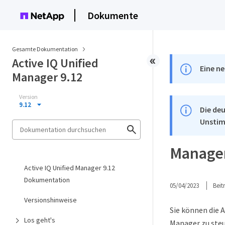
Dokumente
Gesamte Dokumentation
Active IQ Unified
Eine ne
Manager 9.12
Version
9.12
Die deu
Unstim
Managem
Active IQ Unified Manager 9.12
Dokumentation
05/04/2023
Bei
Versionshinweise
Sie können die 
Los geht's
Manager zu ste