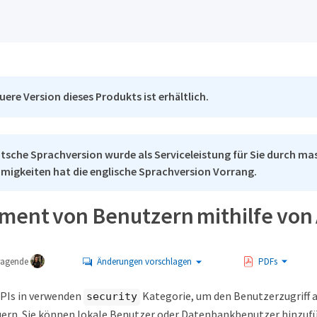
uere Version dieses Produkts ist erhältlich.
tsche Sprachversion wurde als Serviceleistung für Sie durch mas
migkeiten hat die englische Sprachversion Vorrang.
ent von Benutzern mithilfe von 
tragende
Änderungen vorschlagen
PDFs
APIs in verwenden
Kategorie, um den Benutzerzugriff a
security
uern. Sie können lokale Benutzer oder Datenbankbenutzer hinzu