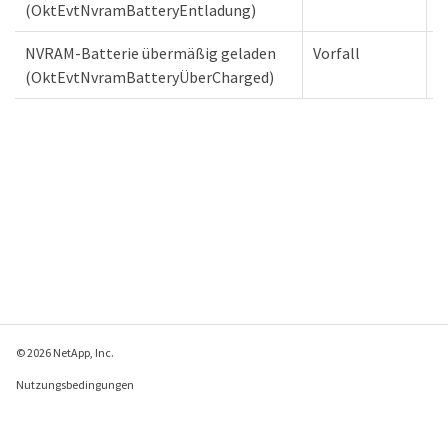
(OktEvtNvramBatteryEntladung)
NVRAM-Batterie übermäßig geladen
Vorfall
K
(OktEvtNvramBatteryÜberCharged)
© 2026 NetApp, Inc.
Nutzungsbedingungen
Datenschutzrichtlinie