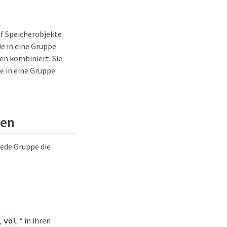
f Speicherobjekte
e in eine Gruppe
n kombiniert. Sie
 in eine Gruppe
pen
jede Gruppe die
„
“ in ihren
vol