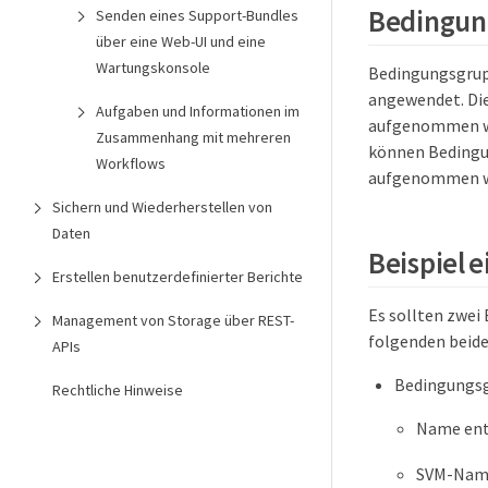
Bedingun
Senden eines Support-Bundles
über eine Web-UI und eine
Wartungskonsole
Bedingungsgrup
angewendet. Die
Aufgaben und Informationen im
aufgenommen wer
Zusammenhang mit mehreren
können Bedingu
Workflows
aufgenommen we
Sichern und Wiederherstellen von
Daten
Beispiel 
Erstellen benutzerdefinierter Berichte
Es sollten zwei
Management von Storage über REST-
folgenden beid
APIs
Bedingungs
Rechtliche Hinweise
Name ent
SVM-Name