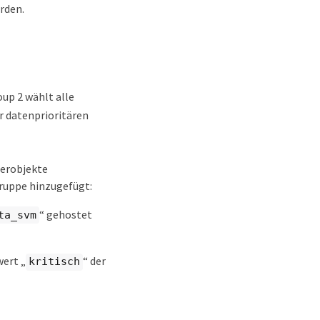
rden.
oup 2 wählt alle
r datenprioritären
herobjekte
ruppe hinzugefügt:
“ gehostet
ta_svm
ert „
“ der
kritisch