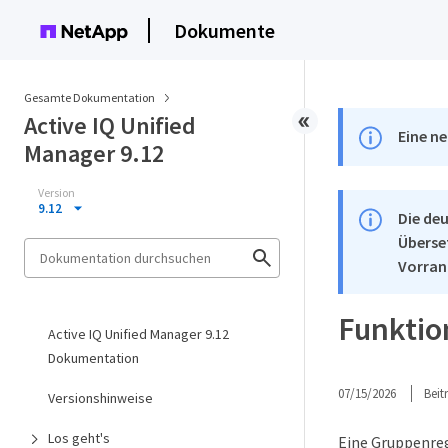
Dokumente
Gesamte Dokumentation
Active IQ Unified
Eine ne
Manager 9.12
Version
9.12
Die deu
Überse
Vorran
Funktio
Active IQ Unified Manager 9.12
Dokumentation
07/15/2026
Bei
Versionshinweise
Los geht's
Eine Gruppenrege