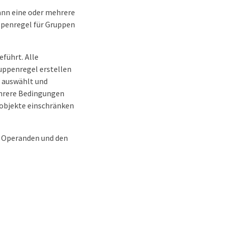
ann eine oder mehrere
ppenregel für Gruppen
führt. Alle
uppenregel erstellen
, auswählt und
ehrere Bedingungen
objekte einschränken
n Operanden und den