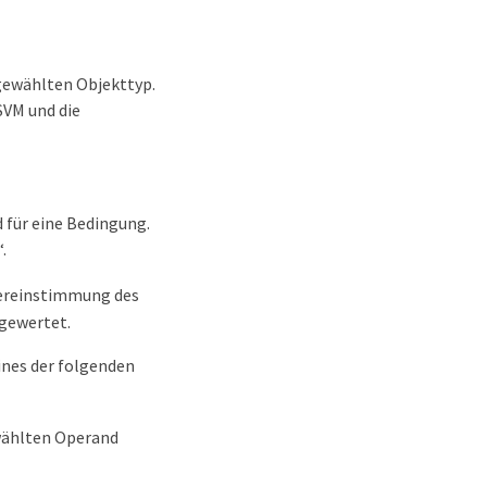
sgewählten Objekttyp.
SVM und die
 für eine Bedingung.
“.
Übereinstimmung des
gewertet.
ines der folgenden
wählten Operand