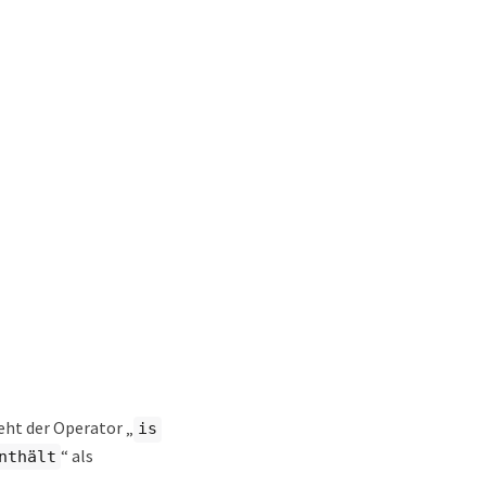
eht der Operator „
is
“ als
nthält