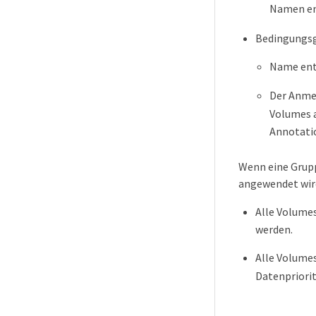
Namen en
Bedingungs
Name ent
Der Anmer
Volumes a
Annotati
Wenn eine Grupp
angewendet wird
Alle Volumes
werden.
Alle Volumes
Datenpriori