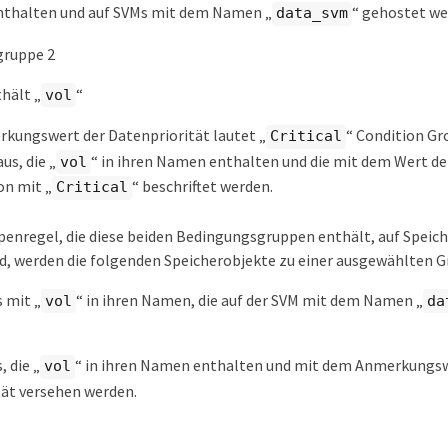
thalten und auf SVMs mit dem Namen „
“ gehostet we
data_svm
gruppe 2
hält „
“
vol
kungswert der Datenpriorität lautet „
“ Condition Gr
Critical
us, die „
“ in ihren Namen enthalten und die mit dem Wert de
vol
on mit „
“ beschriftet werden.
Critical
enregel, die diese beiden Bedingungsgruppen enthält, auf Speic
, werden die folgenden Speicherobjekte zu einer ausgewählten G
 mit „
“ in ihren Namen, die auf der SVM mit dem Namen „
vol
da
, die „
“ in ihren Namen enthalten und mit dem Anmerkungsw
vol
tät versehen werden.