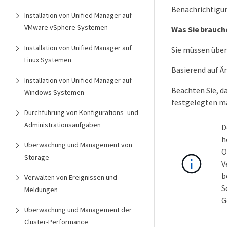
Benachrichtigun
Installation von Unified Manager auf
VMware vSphere Systemen
Was Sie brauch
Installation von Unified Manager auf
Sie müssen über
Linux Systemen
Basierend auf Ä
Installation von Unified Manager auf
Beachten Sie, d
Windows Systemen
festgelegten ma
Durchführung von Konfigurations- und
Administrationsaufgaben
D
h
Überwachung und Management von
O
Storage
V
b
Verwalten von Ereignissen und
S
Meldungen
G
Überwachung und Management der
Cluster-Performance