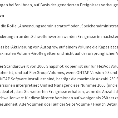
gen helfen Ihnen, auf Basis des generierten Ereignisses vorbeu
en
 die Rolle „Anwendungsadministrator“ oder „Speicheradministrat
nderungen an den Schwellenwerten werden Ereignisse im nächsten
ass bei Aktivierung von Autogrow auf einem Volume die Kapazität
ximalen Volume-Größe gelten und nicht auf der ursprünglichen 
er Standardwert von 1000 Snapshot Kopien ist nur für FlexVol Vo
öher ist, und auf FlexGroup Volumes, wenn ONTAP Version 9.8 und hö
NTAP Software installiert sind, beträgt die maximale Anzahl 250 
ersionen interpretiert Unified Manager diese Nummer 1000 (und ei
edeutet, dass Sie weiterhin Ereignisse erhalten, wenn die Anzahl 
chwellenwert für diese älteren Versionen auf weniger als 250 setz
esundheit: Alle Volumen oder auf der Seite Volume / Health Detail