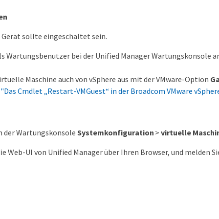
en
e Gerät sollte eingeschaltet sein.
 als Wartungsbenutzer bei der Unified Manager Wartungskonsole a
virtuelle Maschine auch von vSphere aus mit der VMware-Option
Ga
r
"Das Cmdlet „Restart-VMGuest“ in der Broadcom VMware vSpher
in der Wartungskonsole
Systemkonfiguration
>
virtuelle Maschi
die Web-UI von Unified Manager über Ihren Browser, und melden Sie