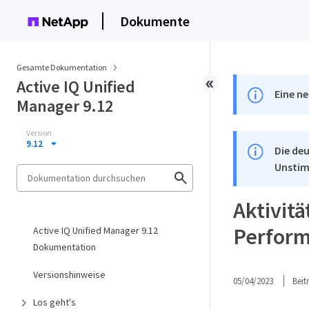
Dokumente
Gesamte Dokumentation
Active IQ Unified
Eine ne
Manager 9.12
Version
9.12
Die deu
Unstim
Aktivitä
Perfor
Active IQ Unified Manager 9.12
Dokumentation
Versionshinweise
05/04/2023
Bei
Los geht's