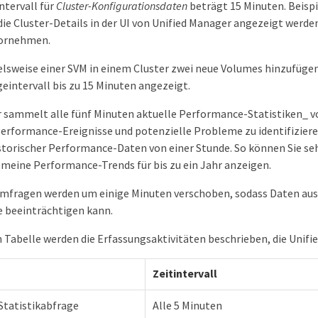
ntervall für
Cluster-Konfigurationsdaten
beträgt 15 Minuten. Beispi
die Cluster-Details in der UI von Unified Manager angezeigt werden
vornehmen.
elsweise einer SVM in einem Cluster zwei neue Volumes hinzufügen
eintervall bis zu 15 Minuten angezeigt.
 sammelt alle fünf Minuten aktuelle Performance-Statistiken_ v
Performance-Ereignisse und potenzielle Probleme zu identifiziere
storischer Performance-Daten von einer Stunde. So können Sie se
meine Performance-Trends für bis zu ein Jahr anzeigen.
mfragen werden um einige Minuten verschoben, sodass Daten aus 
 beeinträchtigen kann.
n Tabelle werden die Erfassungsaktivitäten beschrieben, die Unifi
Zeitintervall
tatistikabfrage
Alle 5 Minuten