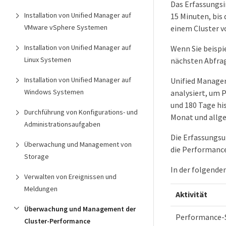
Das Erfassungsi
Installation von Unified Manager auf
15 Minuten, bis 
VMware vSphere Systemen
einem Cluster 
Installation von Unified Manager auf
Wenn Sie beispi
Linux Systemen
nächsten Abfrag
Installation von Unified Manager auf
Unified Manager
Windows Systemen
analysiert, um 
und 180 Tage hi
Durchführung von Konfigurations- und
Monat und allge
Administrationsaufgaben
Die Erfassungsu
Überwachung und Management von
die Performance
Storage
In der folgende
Verwalten von Ereignissen und
Meldungen
Aktivität
Überwachung und Management der
Performance-S
Cluster-Performance