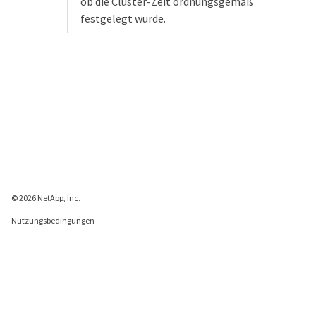
ob die Cluster-Zeit ordnungsgemäß
festgelegt wurde.
© 2026 NetApp, Inc.
Nutzungsbedingungen
Datenschutzrichtlinie
Richtlinie zu Cookies
Cookie-Einstellungen