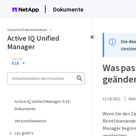
Dokumente
Gesamte Dokumentation
Active IQ Unified
Die deu
Manager
Unstim
Version
9.18
Was pas
geänder
11/16/2022
Bei
Active IQ Unified Manager 9.18-
Dokumente
Wenn Sie den Zä
Richtlinienände
Versionshinweise
Manager beginnt
Los geht's
vergleichen.