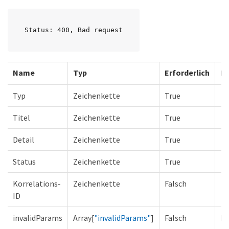
Status: 400, Bad request
Name
Typ
Erforderlich
Be
Typ
Zeichenkette
True
Titel
Zeichenkette
True
Detail
Zeichenkette
True
Status
Zeichenkette
True
Korrelations-
Zeichenkette
Falsch
ID
invalidParams
Array[
"invalidParams"
]
Falsch
Li