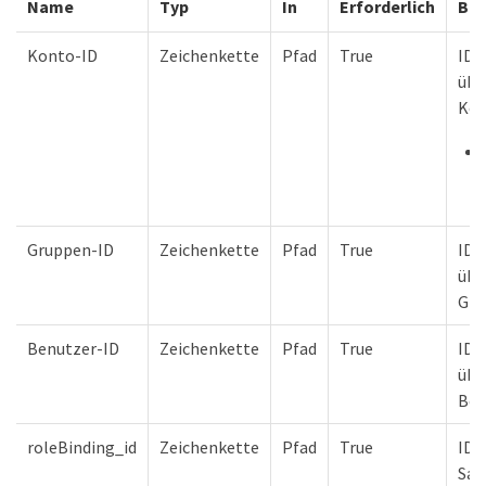
Name
Typ
In
Erforderlich
Bes
Konto-ID
Zeichenkette
Pfad
True
ID 
übe
Kon
Gruppen-ID
Zeichenkette
Pfad
True
ID 
übe
Gru
Benutzer-ID
Zeichenkette
Pfad
True
ID 
übe
Ben
roleBinding_id
Zeichenkette
Pfad
True
ID 
Sam