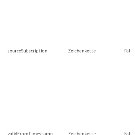
sourceSubscription
Zeichenkette
Falsc
validFromTimestamp
Zeichenkette
Falsc