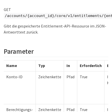
GET
/accounts/{account_id}/core/v1/entitlements/{en
Gibt die gespeicherte Entitlement-API-Ressource im JSON-
Antworttext zurück.
Parameter
Name
Typ
In
Erforderlich
Be
Konto-ID
Zeichenkette
Pfad
True
ID
Ko
Berechtigungs-
Zeichenkette
Pfad
True
ID 