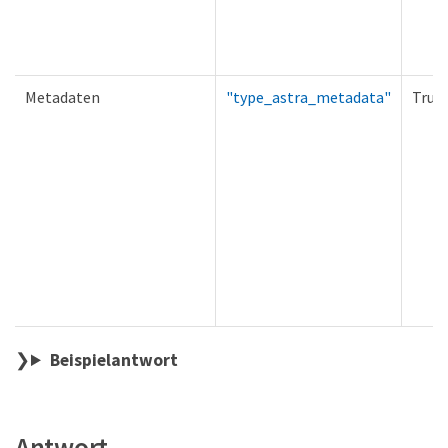
Metadaten
"type_astra_metadata"
True
Beispielantwort
Antwort