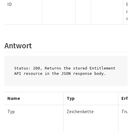
ID
Be
di
sol
Antwort
Status: 200, Returns the stored Entitlement 
API resource in the JSON response body.
Name
Typ
Erfo
Typ
Zeichenkette
True