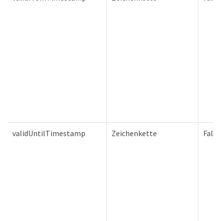
validUntilTimestamp
Zeichenkette
Falsc