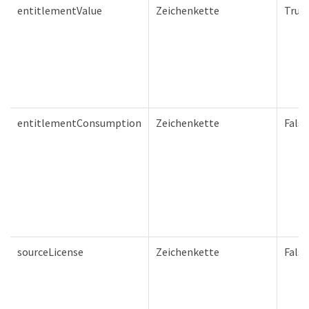
entitlementValue
Zeichenkette
True
entitlementConsumption
Zeichenkette
Falsc
sourceLicense
Zeichenkette
Falsc