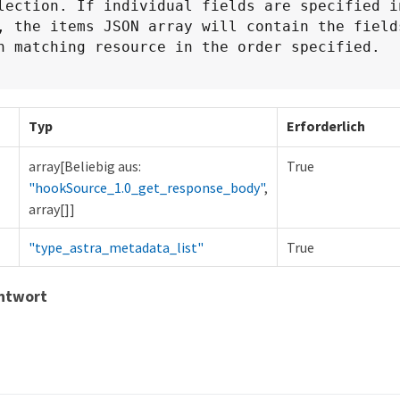
lection. If individual fields are specified in
, the items JSON array will contain the fields
h matching resource in the order specified.
Typ
Erforderlich
array[Beliebig aus:
True
"hookSource_1.0_get_response_body"
,
array[]]
"type_astra_metadata_list"
True
antwort