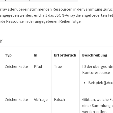
rray aller übereinstimmenden Ressourcen in der Sammlung zurück
 angegeben werden, enthält das JSON-Array die angeforderten Feld
de Ressource in der angegebenen Reihenfolge.
r
Typ
In
Erforderlich
Beschreibung
Zeichenkette
Pfad
True
ID der übergeord
Kontoressource
Beispiel: {{.Ac
Zeichenkette
Abfrage
Falsch
Gibt an, welche F
einer Sammlung 
werden sollen.