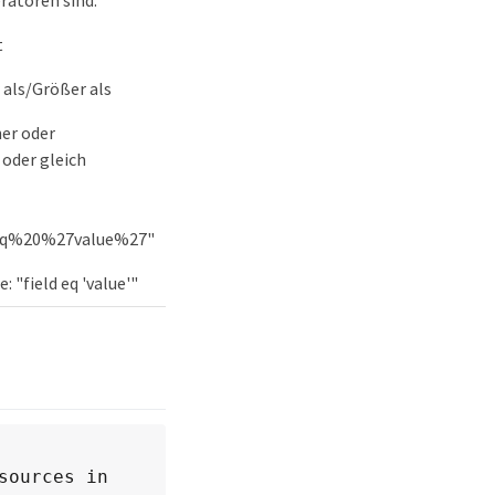
ratoren sind:
t
r als/Größer als
ner oder
 oder gleich
0eq%20%27value%27"
 "field eq 'value'"
ources in 