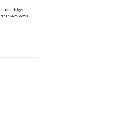
ste ungültiger
frageparameter