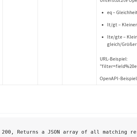
Unterstützte Ope
eq – Gleichhei
lt/gt – Kleine
lte/gte – Klei
gleich/Größer
URL-Beispiel:
"filter=field%2
OpenAPI-Beispiele:
 200, Returns a JSON array of all matching res