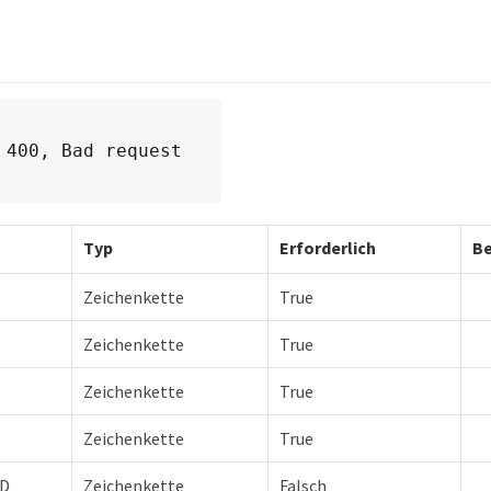
 400, Bad request
Typ
Erforderlich
Be
Zeichenkette
True
Zeichenkette
True
Zeichenkette
True
Zeichenkette
True
ID
Zeichenkette
Falsch