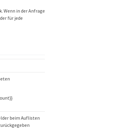
. Wenn in der Anfrage
er für jede
neten
count}}
elder beim Auflisten
zurückgegeben