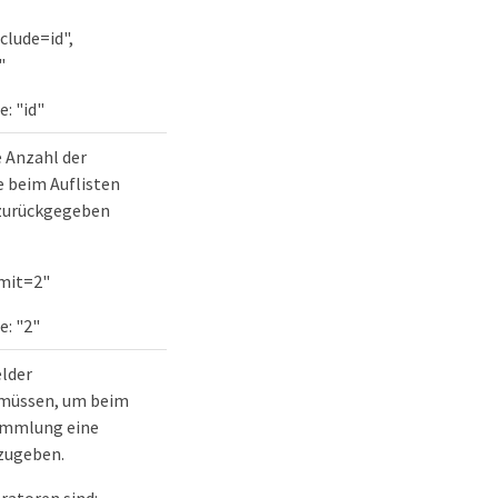
clude=id",
"
: "id"
 Anzahl der
e beim Auflisten
zurückgegeben
imit=2"
e: "2"
elder
müssen, um beim
Sammlung eine
zugeben.