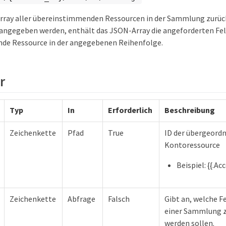
rray aller übereinstimmenden Ressourcen in der Sammlung zurück
 angegeben werden, enthält das JSON-Array die angeforderten Feld
de Ressource in der angegebenen Reihenfolge.
r
Typ
In
Erforderlich
Beschreibung
Zeichenkette
Pfad
True
ID der übergeord
Kontoressource
Beispiel: {{.Ac
Zeichenkette
Abfrage
Falsch
Gibt an, welche F
einer Sammlung 
werden sollen.