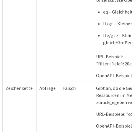
Unterstützte Ope
eq – Gleichhei
lt/gt – Kleine
lte/gte – Klei
gleich/Größer
URL-Beispiel:
"filter=field%2
OpenAPI-Beispiele:
Zeichenkette
Abfrage
Falsch
Gibt an, ob die G
Ressourcen im M
zurückgegeben we
URL-Beispiele: "
OpenAPI-Beispiele