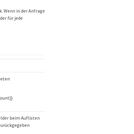
. Wenn in der Anfrage
er für jede
neten
count}}
elder beim Auflisten
zurückgegeben