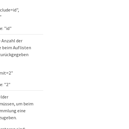
clude=id",
"
: "id"
 Anzahl der
e beim Auflisten
zurückgegeben
imit=2"
e: "2"
elder
müssen, um beim
Sammlung eine
zugeben.