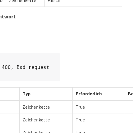
ID
Zeichenkette
Falsch
antwort
 400, Bad request
Typ
Erforderlich
Be
Zeichenkette
True
Zeichenkette
True
Zeichenkette
True