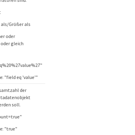
ratoren sind:
t
r als/Größer als
ner oder
 oder gleich
0eq%20%27value%27"
 "field eq 'value'"
esamtzahl der
etadatenobjekt
rden soll.
count=true"
: "true"