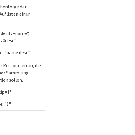
ihenfolge der
uflisten einer
orderBy=name",
20desc"
e: "name desc"
er Ressourcen an, die
iner Sammlung
den sollen.
kip=1"
e: "1"