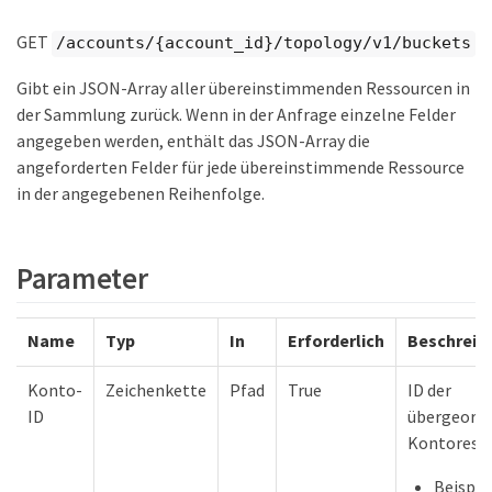
GET
/accounts/{account_id}/topology/v1/buckets
Gibt ein JSON-Array aller übereinstimmenden Ressourcen in
der Sammlung zurück. Wenn in der Anfrage einzelne Felder
angegeben werden, enthält das JSON-Array die
angeforderten Felder für jede übereinstimmende Ressource
in der angegebenen Reihenfolge.
Parameter
Name
Typ
In
Erforderlich
Beschreib
Konto-
Zeichenkette
Pfad
True
ID der
ID
übergeord
Kontoress
Beispiel