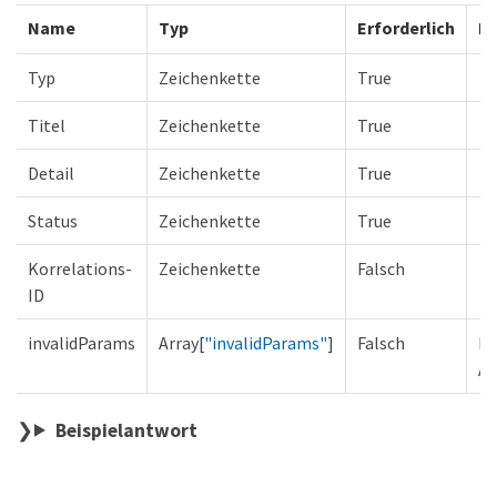
Name
Typ
Erforderlich
Be
Typ
Zeichenkette
True
Titel
Zeichenkette
True
Detail
Zeichenkette
True
Status
Zeichenkette
True
Korrelations-
Zeichenkette
Falsch
ID
invalidParams
Array[
"invalidParams"
]
Falsch
Li
Ab
Beispielantwort