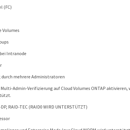
l (FC)
e Volumes
roups
 bei Intranode
r
 durch mehrere Administratoren
 Multi-Admin-Verifizierung auf Cloud Volumes ONTAP aktivieren, 
tützt.
D-DP, RAID-TEC (RAID0 WIRD UNTERSTÜTZT)
essor