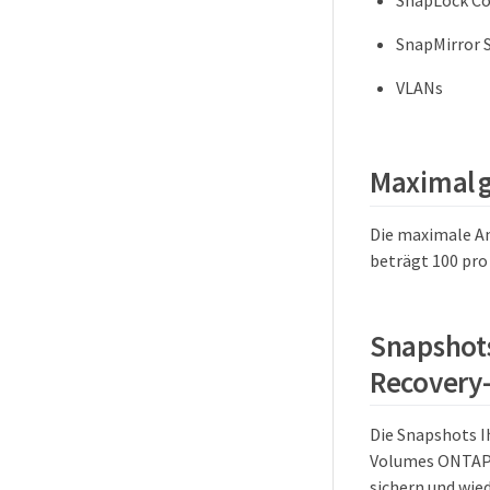
SnapLock Co
SnapMirror 
VLANs
Maximal g
Die maximale An
beträgt 100 pro
Snapshots
Recovery-
Die Snapshots Ih
Volumes ONTAP 
sichern und wi