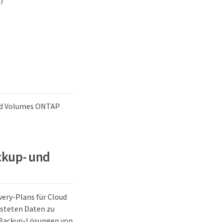
)
oud Volumes ONTAP
ckup- und
very-Plans für Cloud
steten Daten zu
r Backup-Lösungen von