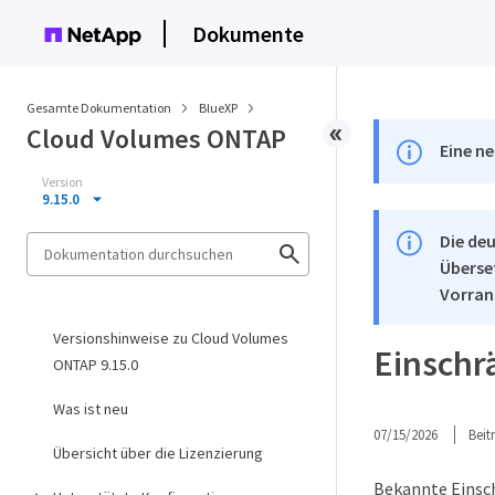
Dokumente
Gesamte Dokumentation
BlueXP
Cloud Volumes ONTAP
Eine ne
Version
9.15.0
Die deu
Überse
Vorran
Versionshinweise zu Cloud Volumes
Einschr
ONTAP 9.15.0
Was ist neu
07/15/2026
Bei
Übersicht über die Lizenzierung
Bekannte Einsch