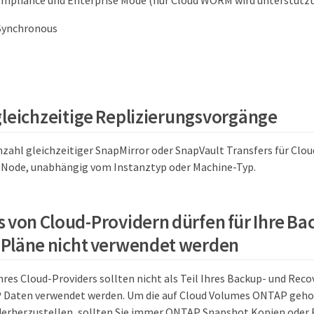
mpliance und Enterprise Mode (nur Cloud WORM wird unterstützt
Synchronous
leichzeitige Replizierungsvorgänge
zahl gleichzeitiger SnapMirror oder SnapVault Transfers für Cl
 Node, unabhängig vom Instanztyp oder Machine-Typ.
 von Cloud-Providern dürfen für Ihre Ba
Pläne nicht verwendet werden
res Cloud-Providers sollten nicht als Teil Ihres Backup- und Reco
Daten verwendet werden. Um die auf Cloud Volumes ONTAP geho
ederherzustellen, sollten Sie immer ONTAP Snapshot Kopien ode