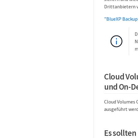
Drittanbietern 
"BlueXP Backup
D
N
m
Cloud Vol
und On-D
Cloud Volumes 
ausgeführt werd
Es sollte