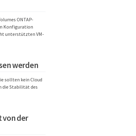
 Volumes ONTAP-
en Konfiguration
cht unterstützten VM-
ssen werden
 sollten kein Cloud
die Stabilität des
t von der