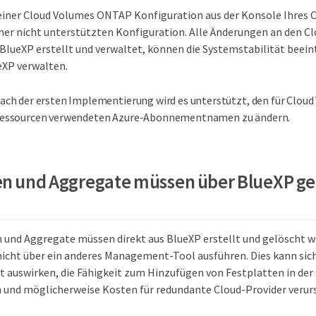
iner Cloud Volumes ONTAP Konfiguration aus der Konsole Ihres 
einer nicht unterstützten Konfiguration. Alle Änderungen an den
 BlueXP erstellt und verwaltet, können die Systemstabilität beein
eXP verwalten.
ach der ersten Implementierung wird es unterstützt, den für Clo
essourcen verwendeten Azure-Abonnementnamen zu ändern.
en und Aggregate müssen über BlueXP 
n und Aggregate müssen direkt aus BlueXP erstellt und gelöscht we
nicht über ein anderes Management-Tool ausführen. Dies kann sich
t auswirken, die Fähigkeit zum Hinzufügen von Festplatten in der
 und möglicherweise Kosten für redundante Cloud-Provider verur