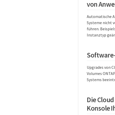
von Anwe
Automatische A
Systeme nicht v
führen. Beispie
Instanztyp geän
Software
Upgrades von C
Volumes ONTAP-U
Systems beeintr
Die Cloud
Konsole I