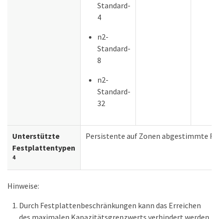
Standard-
4
n2-
Standard-
8
n2-
Standard-
32
Unterstützte
Persistente auf Zonen abgestimmte Fe
Festplattentypen
4
Hinweise:
Durch Festplattenbeschränkungen kann das Erreichen
des maximalen Kapazitätsgrenzwerts verhindert werden,