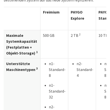
Freimium
PAYGO
PAYGO
Explore
Stand
2
Maximale
500 GB
2 TB
10 TB
Systemkapazität
(Festplatten +
1
Objekt-Storage)
Unterstützte
n1-
n2-
n1-
3
Maschinentypen
Standard-
Standard-
Sta
8
4
8
n1-
n2-
Standard-
Sta
32
8
n2-