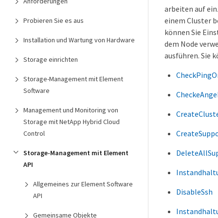
Anforderungen
arbeiten auf ein
einem Cluster b
Probieren Sie es aus
können Sie Eins
Installation und Wartung von Hardware
dem Node verwen
ausführen. Sie 
Storage einrichten
CheckPingO
Storage-Management mit Element
Software
CheckeAnge
Management und Monitoring von
CreateClust
Storage mit NetApp Hybrid Cloud
CreateSupp
Control
DeleteAllSu
Storage-Management mit Element
API
Instandhal
Allgemeines zur Element Software
DisableSsh
API
Instandhal
Gemeinsame Objekte