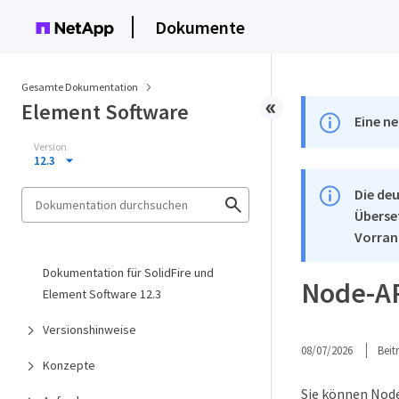
Dokumente
Gesamte Dokumentation
Element Software
Eine ne
Version
12.3
Die deu
Überse
Vorran
Dokumentation für SolidFire und
Node-A
Element Software 12.3
Versionshinweise
08/07/2026
Bei
Konzepte
Sie können Nod