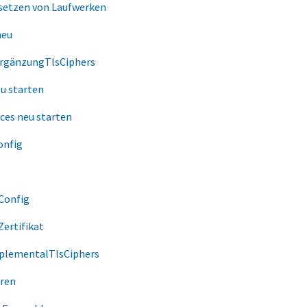
setzen von Laufwerken
neu
rgänzungTlsCiphers
u starten
ces neu starten
onfig
Config
ertifikat
plementalTlsCiphers
ren