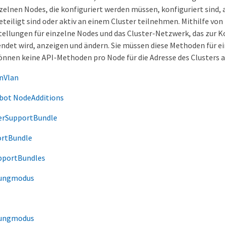
zelnen Nodes, die konfiguriert werden müssen, konfiguriert sind, 
eteiligt sind oder aktiv an einem Cluster teilnehmen. Mithilfe v
tellungen für einzelne Nodes und das Cluster-Netzwerk, das zur
det wird, anzeigen und ändern. Sie müssen diese Methoden für e
können keine API-Methoden pro Node für die Adresse des Clusters 
nVlan
bot NodeAdditions
erSupportBundle
ortBundle
pportBundles
tungmodus
tungmodus