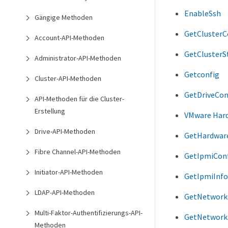
EnableSsh
Gängige Methoden
GetClusterC
Account-API-Methoden
GetClusterS
Administrator-API-Methoden
Getconfig
Cluster-API-Methoden
GetDriveCon
API-Methoden für die Cluster-
Erstellung
VMware Har
Drive-API-Methoden
GetHardwar
Fibre Channel-API-Methoden
GetIpmiCon
Initiator-API-Methoden
GetIpmiInfo
LDAP-API-Methoden
GetNetwork
Multi-Faktor-Authentifizierungs-API-
GetNetwork
Methoden