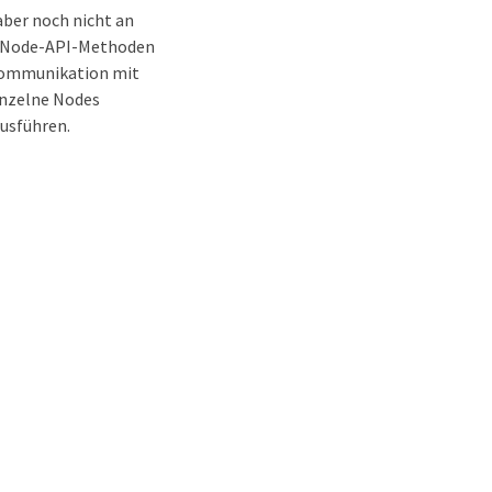
aber noch nicht an
on Node-API-Methoden
 Kommunikation mit
inzelne Nodes
ausführen.