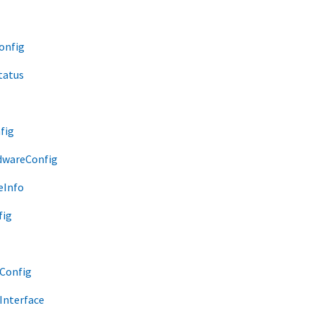
onfig
tatus
fig
dwareConfig
eInfo
fig
Config
Interface