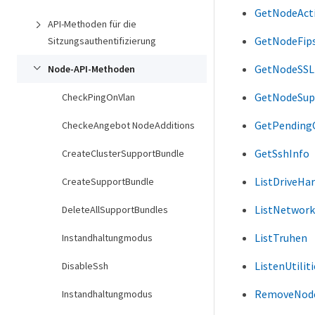
GetNodeActi
API-Methoden für die
GetNodeFip
Sitzungsauthentifizierung
GetNodeSSLZ
Node-API-Methoden
GetNodeSup
CheckPingOnVlan
GetPending
CheckeAngebot NodeAdditions
GetSshInfo
CreateClusterSupportBundle
ListDriveHa
CreateSupportBundle
ListNetwork
DeleteAllSupportBundles
ListTruhen
Instandhaltungmodus
ListenUtiliti
DisableSsh
RemoveNode
Instandhaltungmodus