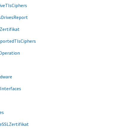
veTlsCiphers
sDrivesReport
ertifikat
portedTlsCiphers
Operation
rdware
Interfaces
es
SSLZertifikat