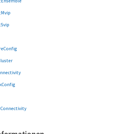
tEnsemble
tMvip
Svip
reConfig
luster
nnectivity
kConfig
Connectivity
Informationen