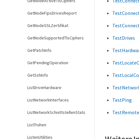
TestConnec
GetNodeActiveTlsCiphers
TestConnec
GetNodeFipsDrivesReport
TestConnect
GetNodeSSLZertifikat
TestDrives
GetNodeSupportedTlsCiphers
TestHardwa
GetPatchInfo
TestLocateC
GetPendingOperation
TestLocalCo
GetSshInfo
TestNetwor
ListDriveHardware
TestPing
ListNetworkInterfaces
TestRemote
ListNetworkSchnittstellenStats
ListTruhen
Weitere 
ListenUtilities