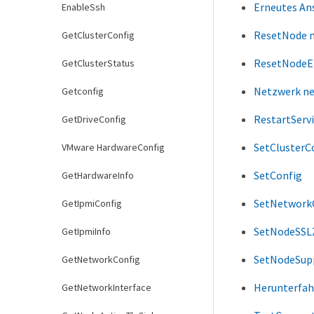
Erneutes An
EnableSsh
ResetNode 
GetClusterConfig
ResetNodeE
GetClusterStatus
Netzwerk ne
Getconfig
RestartServi
GetDriveConfig
SetClusterC
VMware HardwareConfig
SetConfig
GetHardwareInfo
SetNetwork
GetIpmiConfig
SetNodeSSLZ
GetIpmiInfo
SetNodeSup
GetNetworkConfig
Herunterfah
GetNetworkInterface