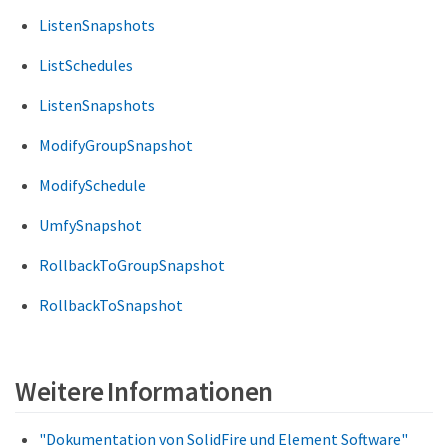
ListenSnapshots
ListSchedules
ListenSnapshots
ModifyGroupSnapshot
ModifySchedule
UmfySnapshot
RollbackToGroupSnapshot
RollbackToSnapshot
Weitere Informationen
"Dokumentation von SolidFire und Element Software"