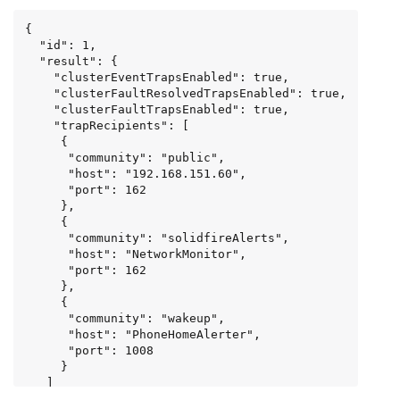
{

  "id": 1,

  "result": {

    "clusterEventTrapsEnabled": true,

    "clusterFaultResolvedTrapsEnabled": true,

    "clusterFaultTrapsEnabled": true,

    "trapRecipients": [

     {

      "community": "public",

      "host": "192.168.151.60",

      "port": 162

     },

     {

      "community": "solidfireAlerts",

      "host": "NetworkMonitor",

      "port": 162

     },

     {

      "community": "wakeup",

      "host": "PhoneHomeAlerter",

      "port": 1008

     }

   ]

 }
