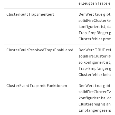
erzeugten Traps emp
ClusterFaultTrapsmentiert
Der Wert true gibt an
solidFireClusterFaul
konfiguriert ist, dass
Trap-Empfänger gese
Clusterfehler protoko
ClusterFaultResolvedTrapsEnabliered
Der Wert TRUE zeigt 
solidFireClusterFaul
so konfiguriert ist, d
Trap-Empfänger gese
Clusterfehler behobe
ClusterEventTrapsmit Funktionen
Der Wert true gibt an
solidFireClusterEven
konfiguriert ist, das
Clusterereignis an di
Empfänger gesendet