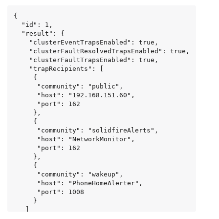
{

  "id": 1,

  "result": {

    "clusterEventTrapsEnabled": true,

    "clusterFaultResolvedTrapsEnabled": true,

    "clusterFaultTrapsEnabled": true,

    "trapRecipients": [

     {

      "community": "public",

      "host": "192.168.151.60",

      "port": 162

     },

     {

      "community": "solidfireAlerts",

      "host": "NetworkMonitor",

      "port": 162

     },

     {

      "community": "wakeup",

      "host": "PhoneHomeAlerter",

      "port": 1008

     }

   ]

 }
