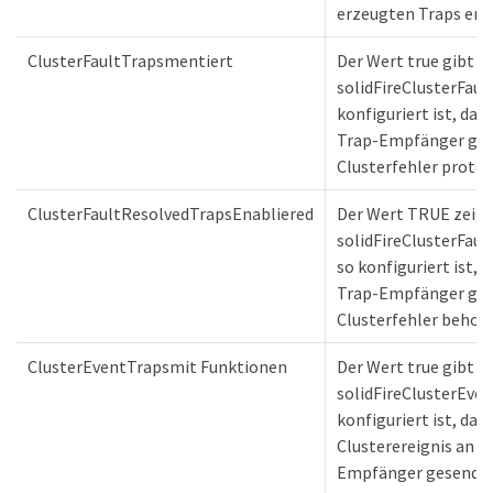
erzeugten Traps emp
ClusterFaultTrapsmentiert
Der Wert true gibt an
solidFireClusterFaul
konfiguriert ist, dass
Trap-Empfänger gese
Clusterfehler protoko
ClusterFaultResolvedTrapsEnabliered
Der Wert TRUE zeigt 
solidFireClusterFaul
so konfiguriert ist, d
Trap-Empfänger gese
Clusterfehler behobe
ClusterEventTrapsmit Funktionen
Der Wert true gibt an
solidFireClusterEven
konfiguriert ist, das
Clusterereignis an di
Empfänger gesendet