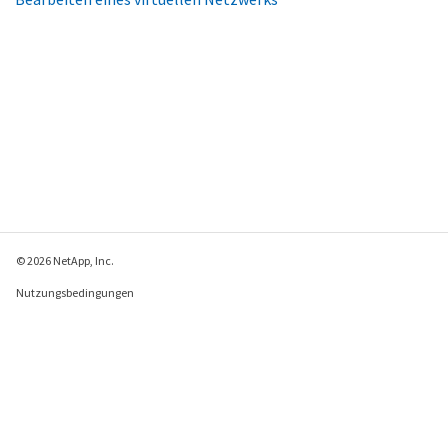
© 2026 NetApp, Inc.
Nutzungsbedingungen
Datenschutzrichtlinie
Richtlinie zu Cookies
Cookie-Einstellungen
Feedback zu dieser Seite senden