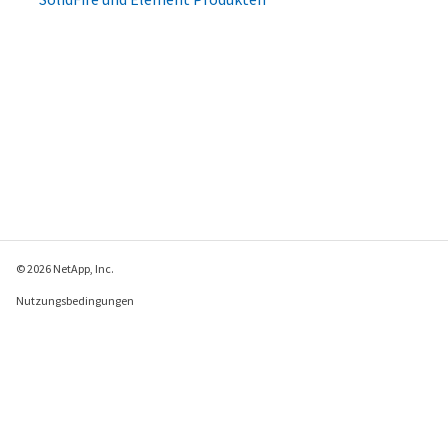
© 2026 NetApp, Inc.
Nutzungsbedingungen
Datenschutzrichtlinie
Richtlinie zu Cookies
Cookie-Einstellungen
Feedback zu dieser Seite senden