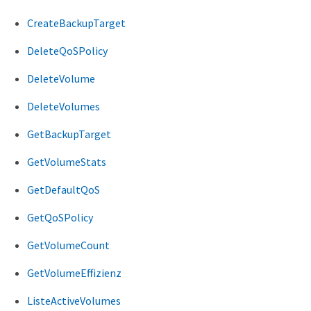
CreateBackupTarget
DeleteQoSPolicy
DeleteVolume
DeleteVolumes
GetBackupTarget
GetVolumeStats
GetDefaultQoS
GetQoSPolicy
GetVolumeCount
GetVolumeEffizienz
ListeActiveVolumes