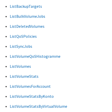
ListBackupTargets
ListBulkVolumeJobs
ListDeletedVolumes
ListQoSPolicies
ListSyncJobs
ListVolumeQoSHistogramme
ListVolumes
ListVolumeStats
ListVolumesForAccount
ListVolumeStatsByKonto
ListVolumeStatsByVirtualVolume