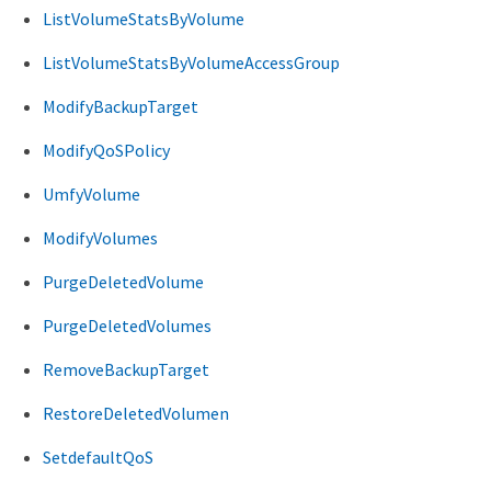
ListVolumeStatsByVolume
ListVolumeStatsByVolumeAccessGroup
ModifyBackupTarget
ModifyQoSPolicy
UmfyVolume
ModifyVolumes
PurgeDeletedVolume
PurgeDeletedVolumes
RemoveBackupTarget
RestoreDeletedVolumen
SetdefaultQoS