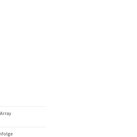
-Array
nfolge