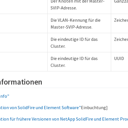
Der Knoten mit der Master-
Ganzza
SVIP-Adresse.
Die VLAN-Kennung für die
Zeiche
Master-SVIP-Adresse.
Die eindeutige ID für das
Zeiche
Cluster.
Die eindeutige ID für das
UUID
Cluster.
Informationen
Info"
ion von SolidFire und Element Software"
Einbuchtung]
ion für frühere Versionen von NetApp SolidFire und Element Pr