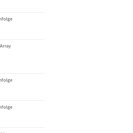
nfolge
-Array
nfolge
nfolge