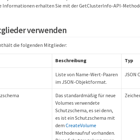
e Informationen erhalten Sie mit der GetClusterInfo-API-Method
tglieder verwenden
nthält die folgenden Mitglieder:
Beschreibung
Typ
Liste von Name-Wert-Paaren
JSON O
im JSON-Objektformat.
tzschema
Das standardmäßig für neue
Zeiche
Volumes verwendete
Schutzschema, es sei denn,
es ist ein Schutzschema mit
dem
CreateVolume
Methodenaufruf vorhanden.