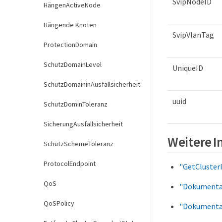
SvipNodeID
HängenActiveNode
Hängende Knoten
SvipVlanTag
ProtectionDomain
SchutzDomainLevel
UniqueID
SchutzDomaininAusfallsicherheit
uuid
SchutzDominToleranz
SicherungAusfallsicherheit
Weitere 
SchutzSchemeToleranz
ProtocolEndpoint
"GetCluster
QoS
"Dokumentat
QoSPolicy
"Dokumentat