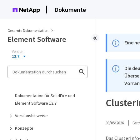
Dokumente
Gesamte Dokumentation
Element Software
Eine ne
Version
12.7
Die deu
Überse
Vorran
Dokumentation für SolidFire und
Cluster
Element Software 12.7
Versionshinweise
08/05/2026
Bei
Konzepte
Das ClusterInfo