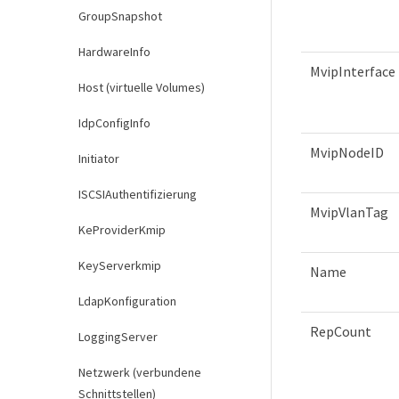
GroupSnapshot
HardwareInfo
MvipInterface
Host (virtuelle Volumes)
IdpConfigInfo
MvipNodeID
Initiator
ISCSIAuthentifizierung
MvipVlanTag
KeProviderKmip
KeyServerkmip
Name
LdapKonfiguration
RepCount
LoggingServer
Netzwerk (verbundene
Schnittstellen)