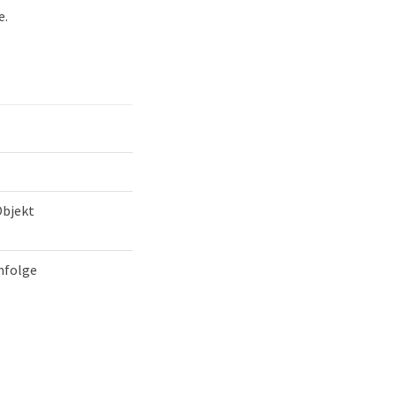
e.
bjekt
nfolge