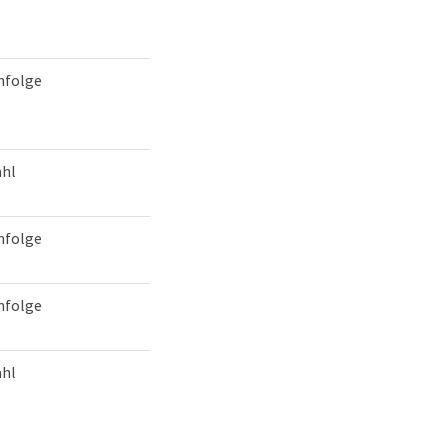
nfolge
hl
nfolge
nfolge
hl