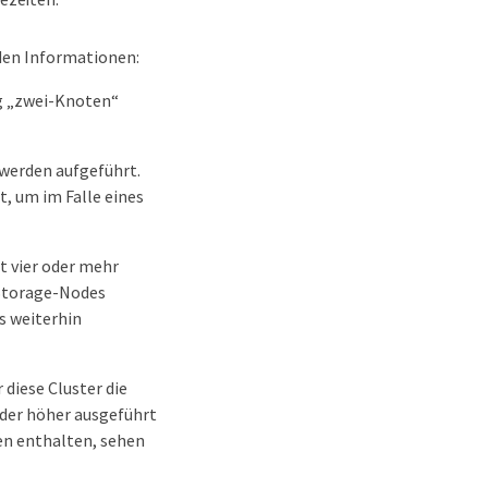
den Informationen:
ng „zwei-Knoten“
werden aufgeführt.
t, um im Falle eines
t vier oder mehr
 Storage-Nodes
s weiterhin
diese Cluster die
der höher ausgeführt
en enthalten, sehen