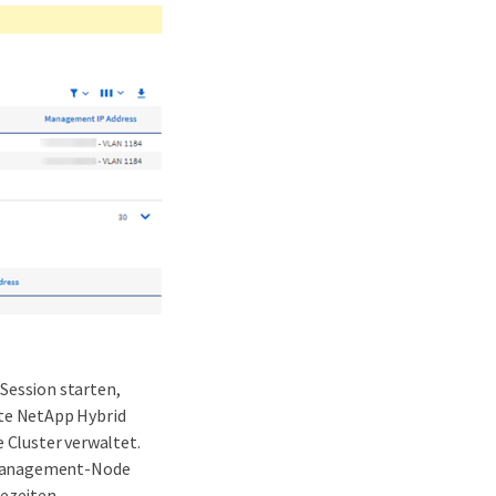
Session starten,
ite NetApp Hybrid
Cluster verwaltet.
m Management-Node
ezeiten.