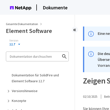
Dokumente
Gesamte Dokumentation
Element Software
Eine ne
Version
12.7
Die deu
Überse
Vorran
Dokumentation für SolidFire und
Zeigen S
Element Software 12.7
Versionshinweise
02/10/2025
Bei
Konzepte
Sie können Ihre