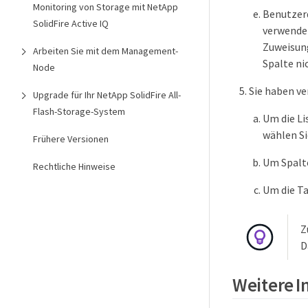
Monitoring von Storage mit NetApp
Benutzer
SolidFire Active IQ
verwendet
Zuweisung
Arbeiten Sie mit dem Management-
Spalte ni
Node
Sie haben ve
Upgrade für Ihr NetApp SolidFire All-
Flash-Storage-System
Um die Li
wählen Sie
Frühere Versionen
Um Spalte
Rechtliche Hinweise
Um die Ta
Z
D
Weitere 