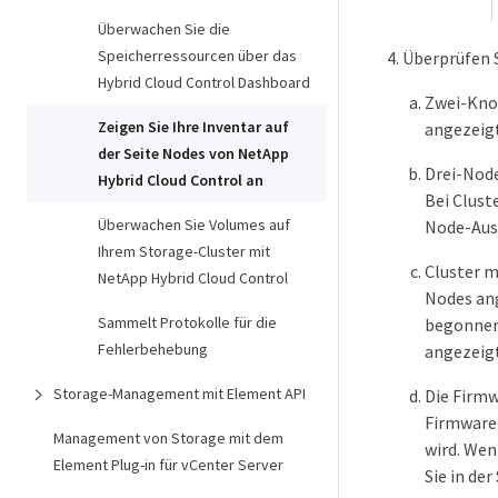
Überwachen Sie die
Speicherressourcen über das
Überprüfen S
Hybrid Cloud Control Dashboard
Zwei-Knot
Zeigen Sie Ihre Inventar auf
angezeigt
der Seite Nodes von NetApp
Drei-Node
Hybrid Cloud Control an
Bei Clust
Überwachen Sie Volumes auf
Node-Ausf
Ihrem Storage-Cluster mit
Cluster m
NetApp Hybrid Cloud Control
Nodes ang
Sammelt Protokolle für die
begonnen
Fehlerbehebung
angezeigt
Storage-Management mit Element API
Die Firmw
Firmware-
Management von Storage mit dem
wird. Wen
Element Plug-in für vCenter Server
Sie in der