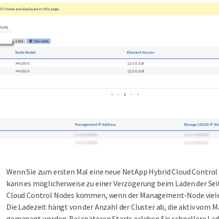
Wenn Sie zum ersten Mal eine neue NetApp Hybrid Cloud Control 
kann es möglicherweise zu einer Verzögerung beim Laden der Se
Cloud Control Nodes kommen, wenn der Management-Node viele 
Die Ladezeit hängt von der Anzahl der Cluster ab, die aktiv vo
gemanagt werden. Bei späteren Starts erleben Sie schnellere Lad