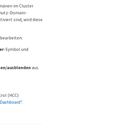
mänen im Cluster
chutz-Domain-
iert sind, wird diese
 bearbeiten:
er
-Symbol und
gen/ausblenden
aus.
trol (HCC)
 Dashboard"
.