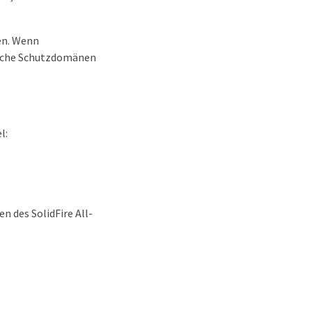
en. Wenn
elche Schutzdomänen
l:
n des SolidFire All-