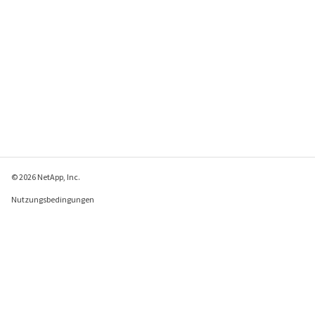
© 2026 NetApp, Inc.
Nutzungsbedingungen
Datenschutzrichtlinie
Richtlinie zu Cookies
Cookie-Einstellungen
Feedback zu dieser Seite senden