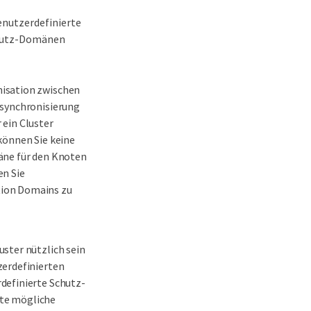
enutzerdefinierte
chutz-Domänen
nisation zwischen
nsynchronisierung
 ein Cluster
können Sie keine
äne für den Knoten
en Sie
tion Domains zu
ster nützlich sein
zerdefinierten
definierte Schutz-
nste mögliche