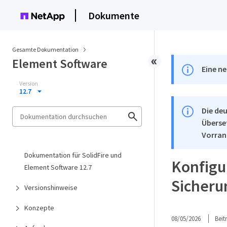
Dokumente
Gesamte Dokumentation
Element Software
Eine ne
Version
12.7
Die deu
Überse
Vorran
Dokumentation für SolidFire und
Konfigu
Element Software 12.7
Sicher
Versionshinweise
Konzepte
08/05/2026
Bei