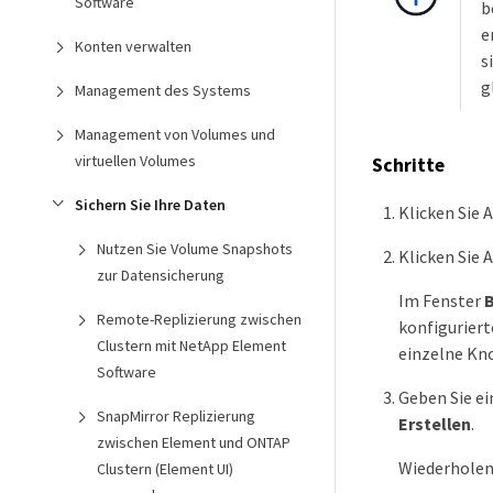
Software
b
e
Konten verwalten
s
g
Management des Systems
Management von Volumes und
virtuellen Volumes
Schritte
Sichern Sie Ihre Daten
Klicken Sie 
Nutzen Sie Volume Snapshots
Klicken Sie 
zur Datensicherung
Im Fenster
B
Remote-Replizierung zwischen
konfigurier
Clustern mit NetApp Element
einzelne Kn
Software
Geben Sie ei
SnapMirror Replizierung
Erstellen
.
zwischen Element und ONTAP
Wiederholen 
Clustern (Element UI)