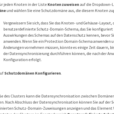
für jeden Knoten in der Liste
Knoten zuweisen
auf die Dropdown-Li
äne
und wählen Sie eine Schutzdomäne aus, die diesem Knoten zu
Vergewissern Sie sich, dass Sie das Knoten- und Gehäuse-Layout, 
benutzerdefinierte Schutz-Domain-Schema, das Sie konfiguriert 
Auswirkungen des Schemas auf den Datenschutz kennen, bevor Si
anwenden. Wenn Sie ein Protection Domain-Schema anwenden u
Änderungen vornehmen müssen, könnte es einige Zeit dauern, bis
der Datensynchronisierung durchführen können, die nach der An
Konfiguration erfolgt.
Auf
Schutzdomänen Konfigurieren
.
ße des Clusters kann die Datensynchronisation zwischen Domänen 
. Nach Abschluss der Datensynchronisation können Sie auf der S
finierten Schutz-Domain-Zuweisungen anzeigen und das Element