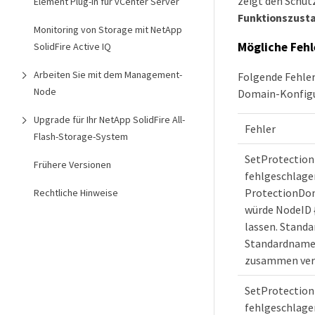
zeigt den Schut
Element Plug-in für vCenter Server
Funktionszust
Monitoring von Storage mit NetApp
Mögliche Fehl
SolidFire Active IQ
Arbeiten Sie mit dem Management-
Folgende Fehle
Node
Domain-Konfigu
Upgrade für Ihr NetApp SolidFire All-
Fehler
Flash-Storage-System
SetProtectio
Frühere Versionen
fehlgeschlage
ProtectionDo
Rechtliche Hinweise
würde NodeID 
lassen. Standa
Standardname
zusammen ver
SetProtectio
fehlgeschlage