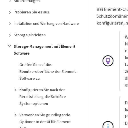
Anforderungen
Bei Element-Clu
Probieren Sie es aus
Schutzdomänen 
konfigurieren, 
Installation und Wartung von Hardware
Storage einrichten
W
N
Storage-Management mit Element
n
Software
k
L
Greifen Sie auf die
z
Benutzeroberfläche der Element
d
Software zu
e
Konfigurieren Sie nach der
Bereitstellung die SolidFire
D
Systemoptionen
k
Verwenden Sie grundlegende
P
Optionen in der UI für Element
D