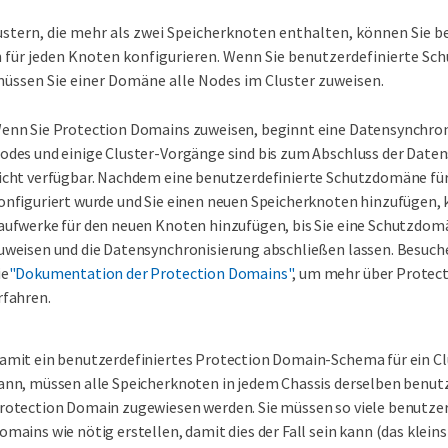
stern, die mehr als zwei Speicherknoten enthalten, können Sie b
für jeden Knoten konfigurieren. Wenn Sie benutzerdefinierte S
müssen Sie einer Domäne alle Nodes im Cluster zuweisen.
enn Sie Protection Domains zuweisen, beginnt eine Datensynchro
odes und einige Cluster-Vorgänge sind bis zum Abschluss der Date
icht verfügbar. Nachdem eine benutzerdefinierte Schutzdomäne für
onfiguriert wurde und Sie einen neuen Speicherknoten hinzufügen, 
aufwerke für den neuen Knoten hinzufügen, bis Sie eine Schutzdom
uweisen und die Datensynchronisierung abschließen lassen. Besuch
ie
"Dokumentation der Protection Domains"
, um mehr über Protec
rfahren.
amit ein benutzerdefiniertes Protection Domain-Schema für ein Clu
ann, müssen alle Speicherknoten in jedem Chassis derselben benut
rotection Domain zugewiesen werden. Sie müssen so viele benutzer
omains wie nötig erstellen, damit dies der Fall sein kann (das klei