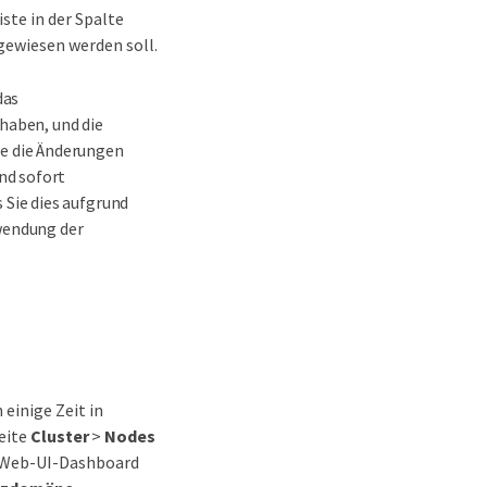
ste in der Spalte
gewiesen werden soll.
das
haben, und die
e die Änderungen
nd sofort
 Sie dies aufgrund
wendung der
einige Zeit in
eite
Cluster
>
Nodes
 Web-UI-Dashboard