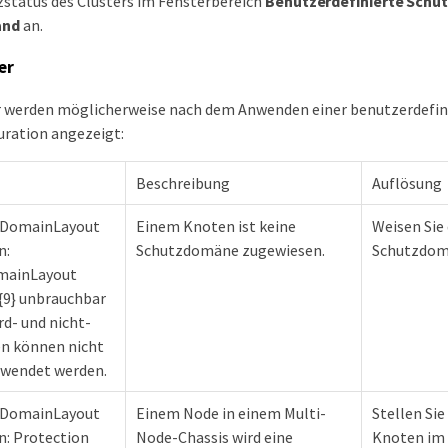
zstatus des Clusters im Fensterbereich
Benutzerdefinierte Sch
and
an.
er
r werden möglicherweise nach dem Anwenden einer benutzerdefin
ration angezeigt:
Beschreibung
Auflösung
nDomainLayout
Einem Knoten ist keine
Weisen Sie
n:
Schutzdomäne zugewiesen.
Schutzdom
mainLayout
{9} unbrauchbar
rd- und nicht-
n können nicht
wendet werden.
nDomainLayout
Einem Node in einem Multi-
Stellen Sie 
n: Protection
Node-Chassis wird eine
Knoten im 