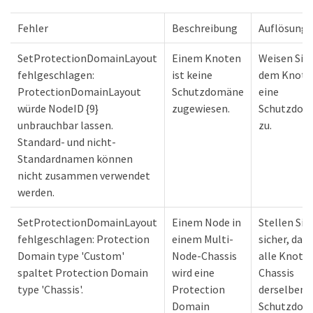
Fehler
Beschreibung
Auflösung
SetProtectionDomainLayout
Einem Knoten
Weisen Sie
fehlgeschlagen:
ist keine
dem Knote
ProtectionDomainLayout
Schutzdomäne
eine
würde NodeID {9}
zugewiesen.
Schutzdom
unbrauchbar lassen.
zu.
Standard- und nicht-
Standardnamen können
nicht zusammen verwendet
werden.
SetProtectionDomainLayout
Einem Node in
Stellen Sie
fehlgeschlagen: Protection
einem Multi-
sicher, dass
Domain type 'Custom'
Node-Chassis
alle Knote
spaltet Protection Domain
wird eine
Chassis
type 'Chassis'.
Protection
derselben
Domain
Schutzdom