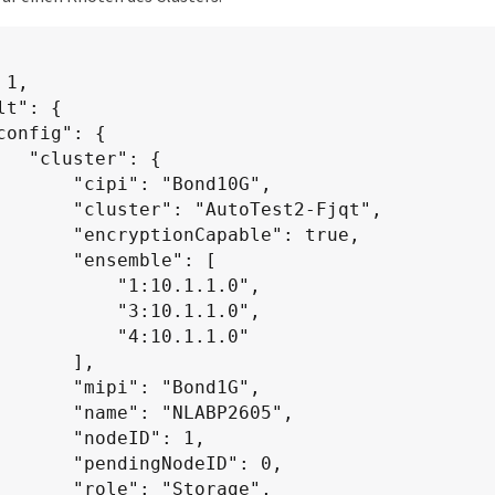
r": {

i": "Bond10G",

 "AutoTest2-Fjqt",

onCapable": true,

ensemble": [

     "1:10.1.1.0",

     "3:10.1.1.0",

     "4:10.1.1.0"

     ],

pi": "Bond1G",

": "NLABP2605",

nodeID": 1,

ingNodeID": 0,

e": "Storage",
