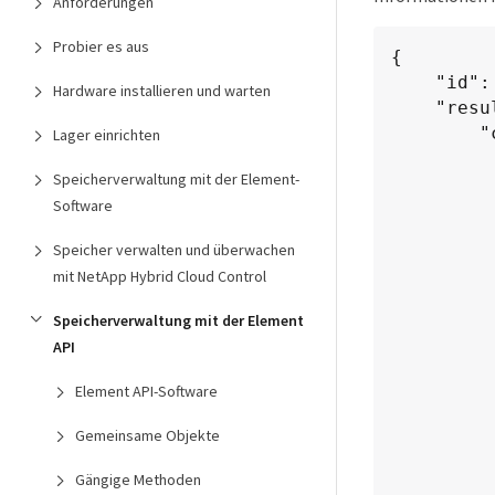
Anforderungen
Probier es aus
{

    "id": 1,

Hardware installieren und warten
    "result": {

        "config": {

Lager einrichten
            "cluste
Speicherverwaltung mit der Element-
                "cip
Software
                "cluster":
                "encrypti
Speicher verwalten und überwachen
                "
mit NetApp Hybrid Cloud Control
               
               
Speicherverwaltung mit der Element
               
API
           
                "mi
Element API-Software
                "name
Gemeinsame Objekte
                "
                "pend
Gängige Methoden
                "rol