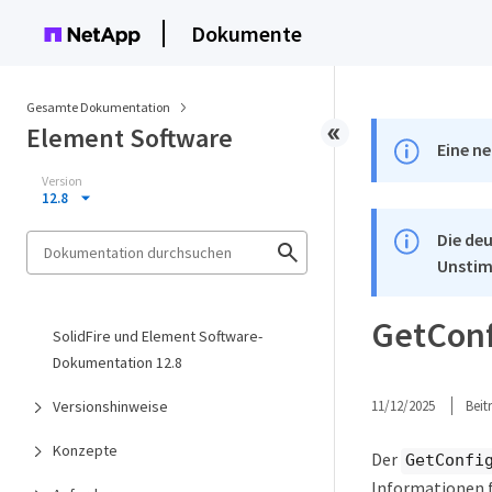
Dokumente
Gesamte Dokumentation
Element Software
Eine ne
Version
12.8
Die deu
Unstim
GetConf
SolidFire und Element Software-
Dokumentation 12.8
Versionshinweise
11/12/2025
Bei
Konzepte
Der
GetConfi
Informationen f