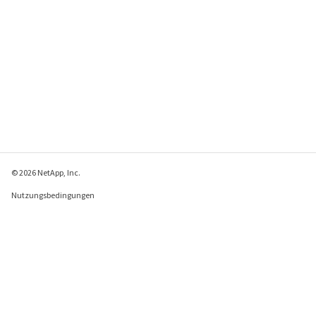
© 2026 NetApp, Inc.
Nutzungsbedingungen
Datenschutzrichtlinie
Richtlinie zu Cookies
Cookie-Einstellungen
Feedback zu dieser Seite senden