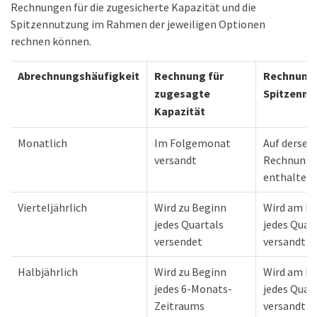
Rechnungen für die zugesicherte Kapazität und die
Spitzennutzung im Rahmen der jeweiligen Optionen
rechnen können.
Abrechnungshäufigkeit
Rechnung für
Rechnung 
zugesagte
Spitzennu
Kapazität
Monatlich
Im Folgemonat
Auf dersel
versandt
Rechnung
enthalten
Vierteljährlich
Wird zu Beginn
Wird am E
jedes Quartals
jedes Quar
versendet
versandt
Halbjährlich
Wird zu Beginn
Wird am E
jedes 6-Monats-
jedes Quar
Zeitraums
versandt