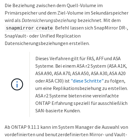
Die Beziehung zwischen dem Quell-Volume im
Primärspeicher und dem Ziel-Volume im Sekundärspeicher
wird als
Datensicherungsbeziehung
bezeichnet. Mit dem
Befehl lassen sich SnapMirror DR-,
snapmirror create
SnapVault- oder Unified Replication
Datensicherungsbeziehungen erstellen.
Dieses Verfahren gilt für FAS, AFF und ASA
Systeme. Bei einem ASA r2 System (ASA A1K,
ASA A90, ASA A70, ASA A50, ASA A30, ASA A20
oder ASA C30) ist
"diese Schritte"
zu folgen,
um eine Replikationsbeziehung zu erstellen.
ASA r2 Systeme bieten eine vereinfachte
ONTAP Erfahrung speziell für ausschließlich
SAN-basierte Kunden.
Ab ONTAP 9.11.1 kann im System Manager die Auswahl von
vordefinierten und benutzerdefinierten Mirror- und Vault-