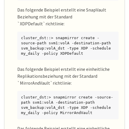
Das folgende Beispiel erstellt eine SnapVault
Beziehung mit der Standard
`XDPDefault`richtlinie:
cluster_dst::> snapmirror create -
source-path svm1:volA -destination-path 
svm_backup:volA_dst -type XDP -schedule 
my_daily -policy XDPDefault
Das folgende Beispiel erstellt eine einheitliche
Replikationsbeziehung mit der Standard
`MirrorAndVault`richtlinie:
cluster_dst:> snapmirror create -source-
path svm1:volA -destination-path 
svm_backup:volA_dst -type XDP -schedule 
my_daily -policy MirrorAndVault
Das folgende Beispiel erstellt eine einheitliche