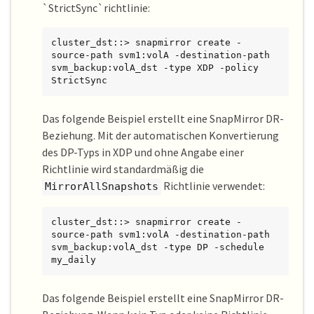
`StrictSync`richtlinie:
cluster_dst::> snapmirror create -
source-path svm1:volA -destination-path 
svm_backup:volA_dst -type XDP -policy 
StrictSync
Das folgende Beispiel erstellt eine SnapMirror DR-
Beziehung. Mit der automatischen Konvertierung
des DP-Typs in XDP und ohne Angabe einer
Richtlinie wird standardmäßig die
Richtlinie verwendet:
MirrorAllSnapshots
cluster_dst::> snapmirror create -
source-path svm1:volA -destination-path 
svm_backup:volA_dst -type DP -schedule 
my_daily
Das folgende Beispiel erstellt eine SnapMirror DR-