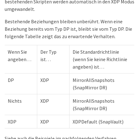
bestehenden Skripten werden automatisch in den XDP Modus
umgewandelt.
Bestehende Beziehungen bleiben unberührt. Wenn eine
Beziehung bereits vom Typ DP ist, bleibt sie vom Typ DP. Die
folgende Tabelle zeigt das zu erwartende Verhalten.
Wenn Sie
Der Typ
Die Standardrichtlinie
angeben…​
ist…​
(wenn Sie keine Richtlinie
angeben) ist…​
DP
XDP
MirrorAllSnapshots
(SnapMirror DR)
Nichts
XDP
MirrorAllSnapshots
(SnapMirror DR)
XDP
XDP
XDPDefault (SnapVault)
Siehe auch die Beispiele im nachfolgenden Verfahren.