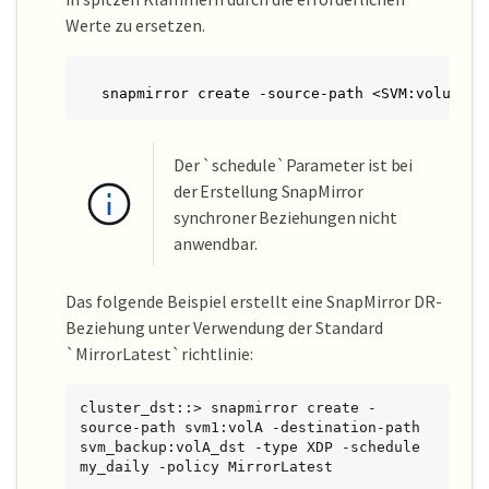
Werte zu ersetzen.
snapmirror create -source-path <SVM:volume> 
Der `schedule`Parameter ist bei
der Erstellung SnapMirror
synchroner Beziehungen nicht
anwendbar.
Das folgende Beispiel erstellt eine SnapMirror DR-
Beziehung unter Verwendung der Standard
`MirrorLatest`richtlinie:
cluster_dst::> snapmirror create -
source-path svm1:volA -destination-path 
svm_backup:volA_dst -type XDP -schedule 
my_daily -policy MirrorLatest