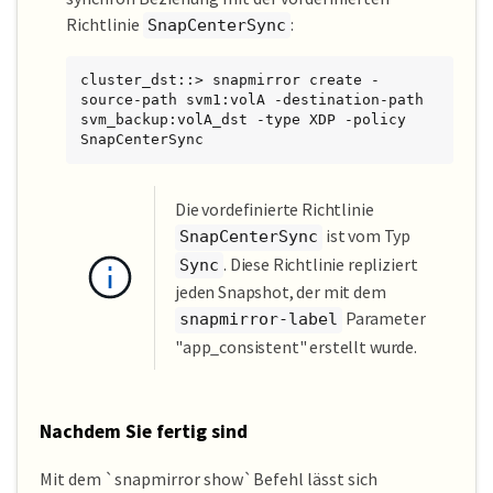
Richtlinie
:
SnapCenterSync
cluster_dst::> snapmirror create -
source-path svm1:volA -destination-path 
svm_backup:volA_dst -type XDP -policy 
SnapCenterSync
Die vordefinierte Richtlinie
ist vom Typ
SnapCenterSync
. Diese Richtlinie repliziert
Sync
jeden Snapshot, der mit dem
Parameter
snapmirror-label
"app_consistent" erstellt wurde.
Nachdem Sie fertig sind
Mit dem `snapmirror show`Befehl lässt sich