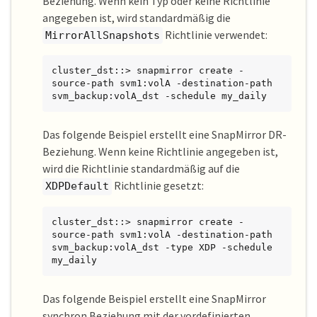
Beziehung. Wenn kein Typ oder keine Richtlinie
angegeben ist, wird standardmäßig die
Richtlinie verwendet:
MirrorAllSnapshots
cluster_dst::> snapmirror create -
source-path svm1:volA -destination-path 
svm_backup:volA_dst -schedule my_daily
Das folgende Beispiel erstellt eine SnapMirror DR-
Beziehung. Wenn keine Richtlinie angegeben ist,
wird die Richtlinie standardmäßig auf die
Richtlinie gesetzt:
XDPDefault
cluster_dst::> snapmirror create -
source-path svm1:volA -destination-path 
svm_backup:volA_dst -type XDP -schedule 
my_daily
Das folgende Beispiel erstellt eine SnapMirror
synchron Beziehung mit der vordefinierten