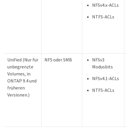
NFSv4.x-ACLs
NTFS-ACLs
Unified (Nur für
NFS oder SMB
NFSv3
unbegrenzte
Modusbits
Volumes, in
NFSv4.1-ACLs
ONTAP 9.4 und
früheren
NTFS-ACLs
Versionen.)