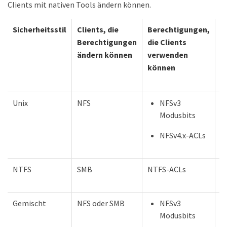
Clients mit nativen Tools ändern können.
Sicherheitsstil
Clients, die
Berechtigungen,
R
Berechtigungen
die Clients
e
ändern können
verwenden
S
können
Unix
NFS
NFSv3
U
Modusbits
NFSv4.x-ACLs
NTFS
SMB
NTFS-ACLs
N
Gemischt
NFS oder SMB
NFSv3
Modusbits