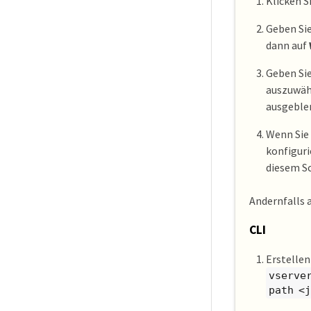
Klicken S
Geben Sie
dann auf
Geben Sie
auszuwähl
ausgeble
Wenn Sie
konfiguri
diesem Sc
Andernfalls 
CLI
Erstellen
vserve
path <