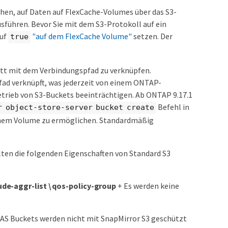
hen, auf Daten auf FlexCache-Volumes über das S3-
sführen. Bevor Sie mit dem S3-Protokoll auf ein
uf
"auf dem FlexCache Volume"
setzen. Der
true
att mit dem Verbindungspfad zu verknüpfen.
ad verknüpft, was jederzeit von einem ONTAP-
trieb von S3-Buckets beeinträchtigen. Ab ONTAP 9.17.1
Befehl in
r object-store-server bucket create
inem Volume zu ermöglichen. Standardmäßig
lten die folgenden Eigenschaften von Standard S3
clude-aggr-list \ qos-policy-group
+ Es werden keine
AS Buckets werden nicht mit SnapMirror S3 geschützt