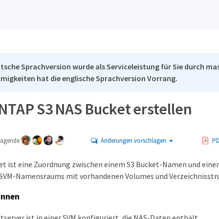
tsche Sprachversion wurde als Serviceleistung für Sie durch mas
migkeiten hat die englische Sprachversion Vorrang.
NTAP S3 NAS Bucket erstellen
tragende
Änderungen vorschlagen
PD
et ist eine Zuordnung zwischen einem S3 Bucket-Namen und einem
s SVM-Namensraums mit vorhandenen Volumes und Verzeichnisstru
innen
tserver ist in einer SVM konfiguriert, die NAS-Daten enthält.