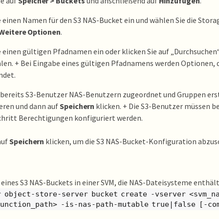
ie auf
Speicher > Buckets
und anschließend auf
Hinzufügen
.
 einen Namen für den S3 NAS-Bucket ein und wählen Sie die Storag
Weitere Optionen
.
 einen gültigen Pfadnamen ein oder klicken Sie auf „Durchsuchen“
en. + Bei Eingabe eines gültigen Pfadnamens werden Optionen, die
ndet.
 bereits S3-Benutzer NAS-Benutzern zugeordnet und Gruppen erst
eren und dann auf
Speichern
klicken. + Die S3-Benutzer müssen b
hritt Berechtigungen konfiguriert werden.
auf
Speichern
klicken, um die S3 NAS-Bucket-Konfiguration abzus
 eines S3 NAS-Buckets in einer SVM, die NAS-Dateisysteme enthält
r object-store-server bucket create -vserver <svm_na
junction_path> -is-nas-path-mutable true|false [-co