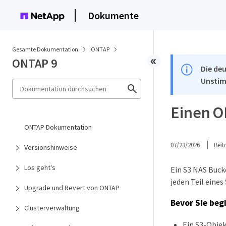
Dokumente
Gesamte Dokumentation
ONTAP
ONTAP 9
Die deu
Unstim
Einen O
ONTAP Dokumentation
07/23/2026
Bei
Versionshinweise
Los geht's
Ein S3 NAS Buck
jeden Teil eine
Upgrade und Revert von ONTAP
Bevor Sie beg
Clusterverwaltung
Ein S3-Objek