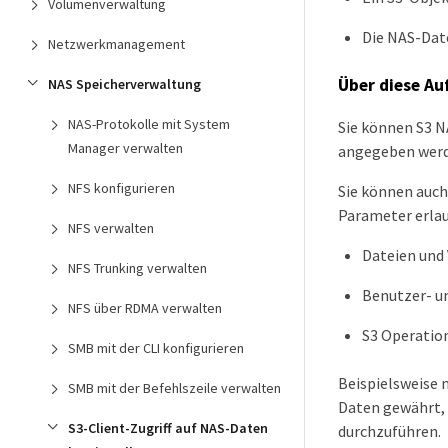
Volumenverwaltung
Die NAS-Da
Netzwerkmanagement
Über diese Au
NAS Speicherverwaltung
NAS-Protokolle mit System
Sie können S3 N
Manager verwalten
angegeben werd
NFS konfigurieren
Sie können auch
Parameter erlau
NFS verwalten
Dateien und 
NFS Trunking verwalten
Benutzer- u
NFS über RDMA verwalten
S3 Operatio
SMB mit der CLI konfigurieren
Beispielsweise 
SMB mit der Befehlszeile verwalten
Daten gewährt, 
S3-Client-Zugriff auf NAS-Daten
durchzuführen.