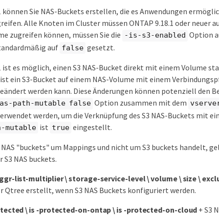
 können Sie NAS-Buckets erstellen, die es Anwendungen ermöglic
reifen. Alle Knoten im Cluster müssen ONTAP 9.18.1 oder neuer au
me zugreifen können, müssen Sie die
Option a
-is-s3-enabled
standardmäßig auf
gesetzt.
false
 ist es möglich, einen S3 NAS-Bucket direkt mit einem Volume st
st ein S3-Bucket auf einem NAS-Volume mit einem Verbindungspf
eändert werden kann. Diese Änderungen können potenziell den Be
Option zusammen mit dem
as-path-mutable false
vserve
verwendet werden, um die Verknüpfung des S3 NAS-Buckets mit e
ist
eingestellt.
h-mutable
true
S3 NAS "buckets" um Mappings und nicht um S3 buckets handelt, ge
r S3 NAS buckets.
aggr-list-multiplier \ storage-service-level \ volume \ size \ ex
 Qtree erstellt, wenn S3 NAS Buckets konfiguriert werden.
rotected \ is -protected-on-ontap \ is -protected-on-cloud
+ S3 N