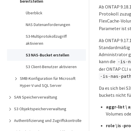
bereitstellen
Ab ONTAP 9.18.1
Überblick
Protokoll zuzug
FlexCache-Volu
NAS Datenanforderungen
Parameter ist 
S3-Multiprotokollzugriff
Ab ONTAP 9.17.1
aktivieren
Standardmäßig i
Administrator g
S3 NAS-Bucket erstellen
kann die
-is-n
S3 Client-Benutzer aktivieren
der ONTAP CLI 
-is-nas-pat
SMB-Konfiguration für Microsoft
Hyper-V und SQL Server
Da es sich bei 
buckets nicht fü
SAN Speicherverwaltung
aggr-list \ 
S3 Objektspeicherverwaltung
Volumes oder
Authentifizierung und Zugriffskontrolle
role \ is -p