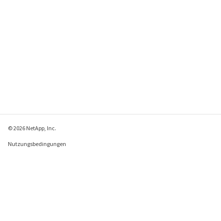
© 2026 NetApp, Inc.
Nutzungsbedingungen
Datenschutzrichtlinie
Richtlinie zu Cookies
Cookie-Einstellungen
Feedback zu dieser Seite senden