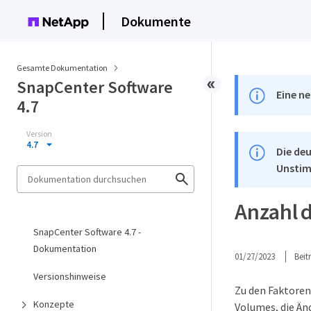
Dokumente
Gesamte Dokumentation
SnapCenter Software
Eine ne
4.7
Version
4.7
Die deu
Unstim
Anzahl 
SnapCenter Software 4.7 -
Dokumentation
01/27/2023
Bei
Versionshinweise
Zu den Faktoren
Konzepte
Volumes, die Än