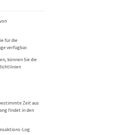
 von
e für die
ge verfügbar.
en, können Sie die
ichtlinien
bestimmte Zeit aus
ng findet in den
ansaktions-Log