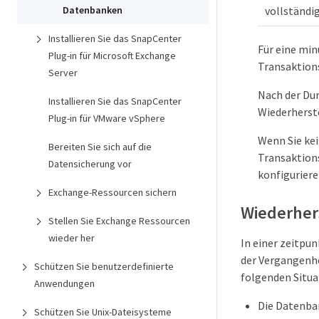
vollständi
Datenbanken
Installieren Sie das SnapCenter
Für eine mi
Plug-in für Microsoft Exchange
Transaktions
Server
Nach der Dur
Installieren Sie das SnapCenter
Wiederherst
Plug-in für VMware vSphere
Wenn Sie kei
Bereiten Sie sich auf die
Transaktion
Datensicherung vor
konfiguriere
Exchange-Ressourcen sichern
Wiederhers
Stellen Sie Exchange Ressourcen
wieder her
In einer zeitpu
der Vergangenhe
Schützen Sie benutzerdefinierte
folgenden Situa
Anwendungen
Die Datenba
Schützen Sie Unix-Dateisysteme