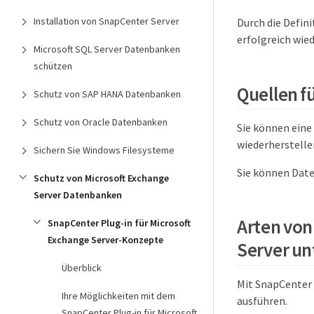
Installation von SnapCenter Server
Durch die Defin
erfolgreich wie
Microsoft SQL Server Datenbanken
schützen
Quellen f
Schutz von SAP HANA Datenbanken
Schutz von Oracle Datenbanken
Sie können eine
wiederherstelle
Sichern Sie Windows Filesysteme
Sie können Date
Schutz von Microsoft Exchange
Server Datenbanken
Arten von
SnapCenter Plug-in für Microsoft
Exchange Server-Konzepte
Server un
Überblick
Mit SnapCenter 
Ihre Möglichkeiten mit dem
ausführen.
SnapCenter Plug-in für Microsoft