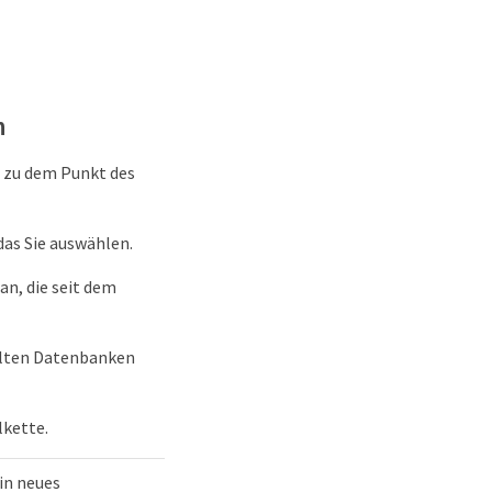
h
 zu dem Punkt des
as Sie auswählen.
an, die seit dem
hlten Datenbanken
lkette.
in neues