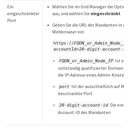
Ein
Wählen Sie im Grid Manager die Optio
eingeschränkter
aus, und wählen Sie
eingeschränkt
.
Port
Geben Sie die URL des Mandanten in ei
Webbrowser ein:
https://
FQDN_or_Admin_Node_IP
accountId=
20-digit-account-id
Ist ein
FQDN_or_Admin_Node_IP
vollständig qualifizierter Domain-
die IP-Adresse eines Admin-Knoten
Ist der ausschließlich auf M
port
beschränkte Port
Die einde
20-digit-account-id
Account-ID des Mandanten