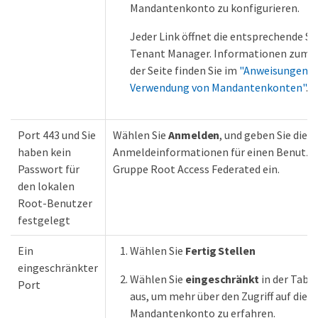
Mandantenkonto zu konfigurieren.
Jeder Link öffnet die entsprechende Se
Tenant Manager. Informationen zum A
der Seite finden Sie im
"Anweisungen z
Verwendung von Mandantenkonten"
.
Port 443 und Sie
Wählen Sie
Anmelden
, und geben Sie die
haben kein
Anmeldeinformationen für einen Benutzer
Passwort für
Gruppe Root Access Federated ein.
den lokalen
Root-Benutzer
festgelegt
Ein
Wählen Sie
Fertig Stellen
eingeschränkter
Wählen Sie
eingeschränkt
in der Tabe
Port
aus, um mehr über den Zugriff auf dies
Mandantenkonto zu erfahren.