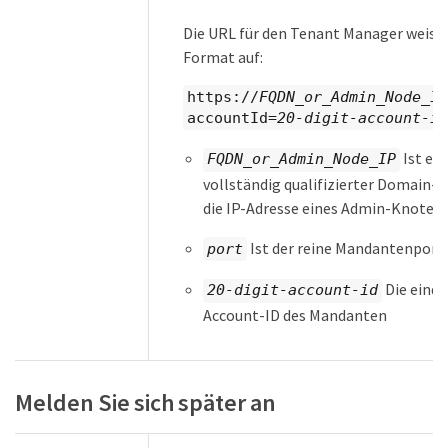
Die URL für den Tenant Manager weist
Format auf:
https://
FQDN_or_Admin_Node_IP
accountId=
20-digit-account-id
Ist ein
FQDN_or_Admin_Node_IP
vollständig qualifizierter Domain-
die IP-Adresse eines Admin-Knoten
Ist der reine Mandantenport
port
Die einde
20-digit-account-id
Account-ID des Mandanten
Melden Sie sich später an