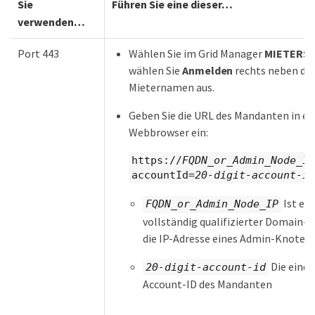
Sie
Führen Sie eine dieser…​
verwenden…​
Port 443
Wählen Sie im Grid Manager
MIETERS
a
wählen Sie
Anmelden
rechts neben d
Mieternamen aus.
Geben Sie die URL des Mandanten in ei
Webbrowser ein:
https://
FQDN_or_Admin_Node_IP
accountId=
20-digit-account-id
Ist ein
FQDN_or_Admin_Node_IP
vollständig qualifizierter Domain-
die IP-Adresse eines Admin-Knoten
Die einde
20-digit-account-id
Account-ID des Mandanten