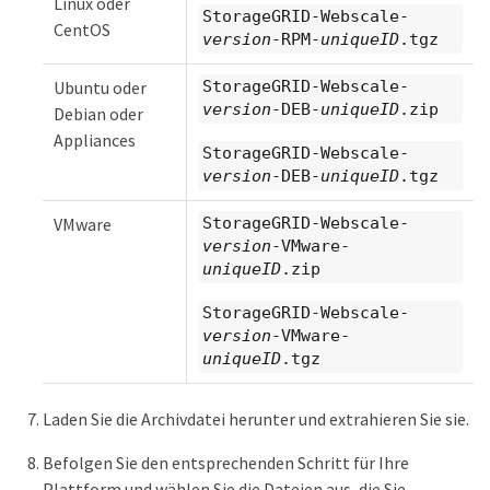
Linux oder
StorageGRID-Webscale-
CentOS
version
-RPM-
uniqueID
.tgz
Ubuntu oder
StorageGRID-Webscale-
version
-DEB-
uniqueID
.zip
Debian oder
Appliances
StorageGRID-Webscale-
version
-DEB-
uniqueID
.tgz
VMware
StorageGRID-Webscale-
version
-VMware-
uniqueID
.zip
StorageGRID-Webscale-
version
-VMware-
uniqueID
.tgz
Laden Sie die Archivdatei herunter und extrahieren Sie sie.
Befolgen Sie den entsprechenden Schritt für Ihre
Plattform und wählen Sie die Dateien aus, die Sie