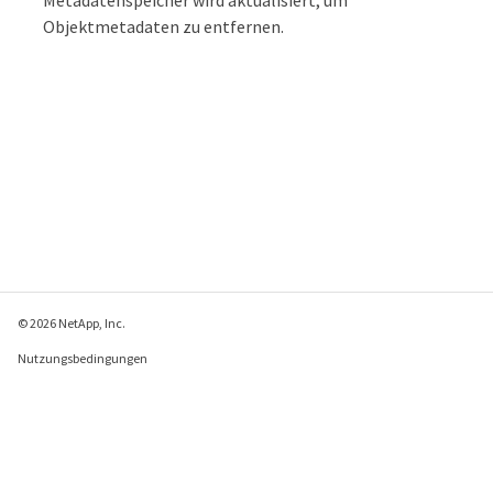
Objektmetadaten zu entfernen.
© 2026 NetApp, Inc.
Nutzungsbedingungen
Datenschutzrichtlinie
Richtlinie zu Cookies
Cookie-Einstellungen