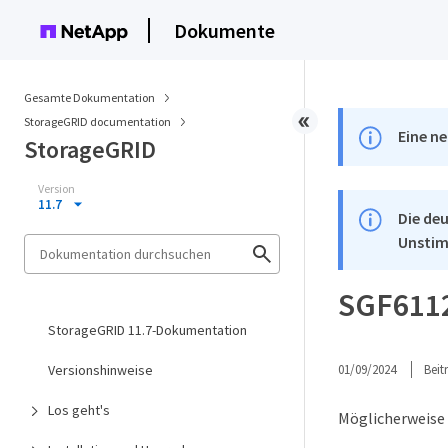
Dokumente
Gesamte Dokumentation
StorageGRID documentation
Eine ne
StorageGRID
Version
11.7
Die deu
Unstim
SGF6112
StorageGRID 11.7-Dokumentation
Versionshinweise
01/09/2024
Bei
Los geht's
Möglicherweise 