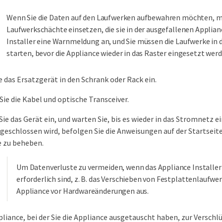
Wenn Sie die Daten auf den Laufwerken aufbewahren möchten, müs
Laufwerkschächte einsetzen, die sie in der ausgefallenen Applian
Installer eine Warnmeldung an, und Sie müssen die Laufwerke in d
starten, bevor die Appliance wieder in das Raster eingesetzt wer
e das Ersatzgerät in den Schrank oder Rack ein.
Sie die Kabel und optische Transceiver.
Sie das Gerät ein, und warten Sie, bis es wieder in das Stromnetz 
geschlossen wird, befolgen Sie die Anweisungen auf der Startse
 zu beheben.
Um Datenverluste zu vermeiden, wenn das Appliance Installe
erforderlich sind, z. B. das Verschieben von Festplattenlaufwe
Appliance vor Hardwareänderungen aus.
liance, bei der Sie die Appliance ausgetauscht haben, zur Versch