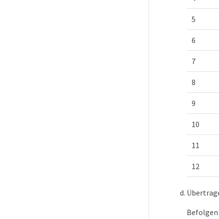
5
6
7
8
9
10
11
12
Übertrage
Befolgen