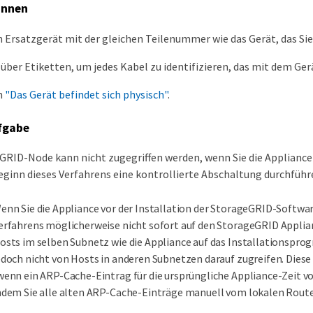
innen
n Ersatzgerät mit der gleichen Teilenummer wie das Gerät, das Si
 über Etiketten, um jedes Kabel zu identifizieren, das mit dem Ger
n
"Das Gerät befindet sich physisch"
.
fgabe
GRID-Node kann nicht zugegriffen werden, wenn Sie die Appliance 
eginn dieses Verfahrens eine kontrollierte Abschaltung durchführ
enn Sie die Appliance vor der Installation der StorageGRID-Softwar
erfahrens möglicherweise nicht sofort auf den StorageGRID Applian
osts im selben Subnetz wie die Appliance auf das Installationspr
edoch nicht von Hosts in anderen Subnetzen darauf zugreifen. Diese
wenn ein ARP-Cache-Eintrag für die ursprüngliche Appliance-Zeit vo
ndem Sie alle alten ARP-Cache-Einträge manuell vom lokalen Route