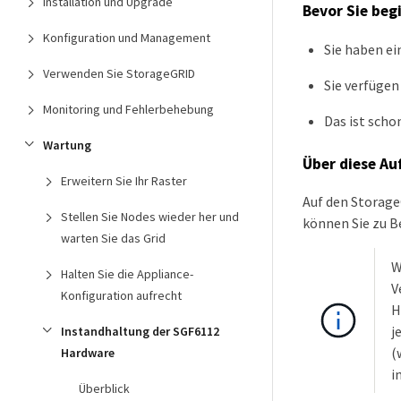
Installation und Upgrade
Bevor Sie beg
Konfiguration und Management
Sie haben ei
Verwenden Sie StorageGRID
Sie verfügen
Monitoring und Fehlerbehebung
Das ist scho
Wartung
Über diese Au
Erweitern Sie Ihr Raster
Auf den Storage
Stellen Sie Nodes wieder her und
können Sie zu B
warten Sie das Grid
W
Halten Sie die Appliance-
V
Konfiguration aufrecht
H
j
Instandhaltung der SGF6112
(
Hardware
i
Überblick