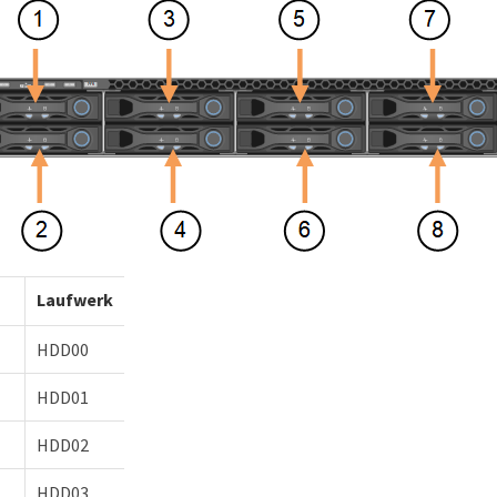
Laufwerk
HDD00
HDD01
HDD02
HDD03