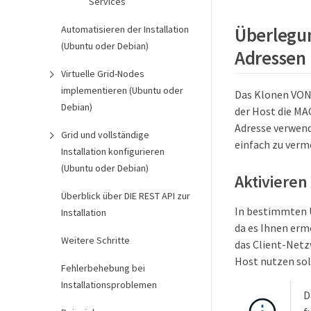
Services
Automatisieren der Installation
Überlegu
(Ubuntu oder Debian)
Adressen
Virtuelle Grid-Nodes
implementieren (Ubuntu oder
Das Klonen VON 
Debian)
der Host die MA
Adresse verwen
Grid und vollständige
einfach zu verm
Installation konfigurieren
(Ubuntu oder Debian)
Aktiviere
Überblick über DIE REST API zur
In bestimmten 
Installation
da es Ihnen erm
Weitere Schritte
das Client-Netz
Host nutzen so
Fehlerbehebung bei
Installationsproblemen
D