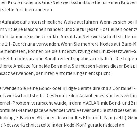
lnen Knoten oder als Grid-Netzwerkschnittstelle für einen Knoten 
stelle für einen anderen.
e Aufgabe auf unterschiedliche Weise ausführen. Wenn es sich bei 
um virtuelle Maschinen handelt und Sie für jeden Host einen oder
llen, können Sie die korrekte Anzahl an Netzwerkschnittstellen 
ine 1:1-Zuordnung verwenden. Wenn Sie mehrere Nodes auf Bare-Me
ementieren, können Sie die Unterstützung des Linux-Netzwerk-S
 Fehlertoleranz und Bandbreitenfreigabe zu erhalten. Die folge
lierte Ansätze für beide Beispiele. Sie müssen keines dieser Beisp
satz verwenden, der Ihren Anforderungen entspricht.
erwenden Sie keine Bond- oder Bridge-Geräte direkt als Container-
etzwerkschnittstelle. Dies könnte den Anlauf eines Knotens verhind
ernel-Problem verursacht wurde, indem MACLAN mit Bond- und Br
ontainer-Namespace verwendet wird. Verwenden Sie stattdessen ei
indung, z. B. ein VLAN- oder ein virtuelles Ethernet-Paar (veth). Geb
ls Netzwerkschnittstelle in der Node-Konfigurationsdatei an.