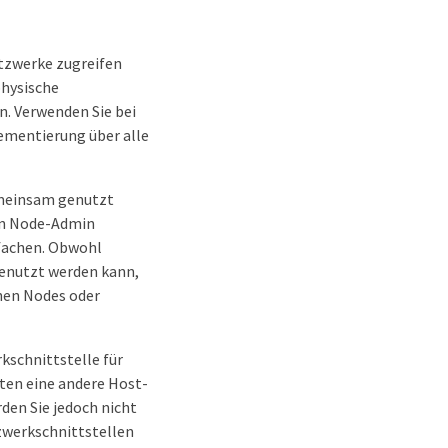
tzwerke zugreifen
physische
n. Verwenden Sie bei
ementierung über alle
emeinsam genutzt
von Node-Admin
nfachen. Obwohl
enutzt werden kann,
hen Nodes oder
kschnittstelle für
ten eine andere Host-
en Sie jedoch nicht
zwerkschnittstellen