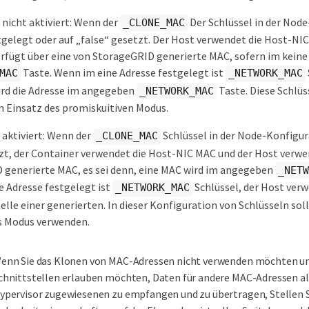
nicht aktiviert: Wenn der
Der Schlüssel in der Nod
_CLONE_MAC
stgelegt oder auf „false“ gesetzt. Der Host verwendet die Host-NI
rfügt über eine von StorageGRID generierte MAC, sofern im kein
Taste. Wenn im eine Adresse festgelegt ist
MAC
_NETWORK_MAC
ird die Adresse im angegeben
Taste. Diese Schlü
_NETWORK_MAC
n Einsatz des promiskuitiven Modus.
aktiviert: Wenn der
Schlüssel in der Node-Konfigura
_CLONE_MAC
zt, der Container verwendet die Host-NIC MAC und der Host verwe
 generierte MAC, es sei denn, eine MAC wird im angegeben
_NETW
 Adresse festgelegt ist
Schlüssel, der Host ver
_NETWORK_MAC
elle einer generierten. In dieser Konfiguration von Schlüsseln soll
 Modus verwenden.
enn Sie das Klonen von MAC-Adressen nicht verwenden möchten und
chnittstellen erlauben möchten, Daten für andere MAC-Adressen al
ypervisor zugewiesenen zu empfangen und zu übertragen, Stellen Sie