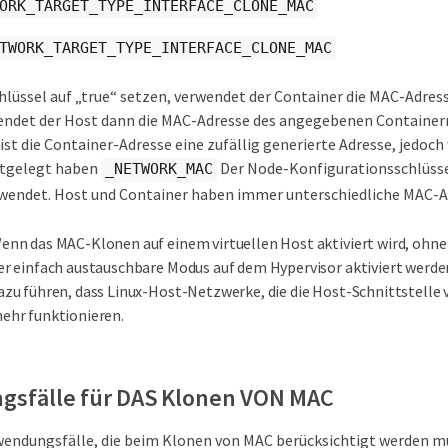
ORK_TARGET_TYPE_INTERFACE_CLONE_MAC
TWORK_TARGET_TYPE_INTERFACE_CLONE_MAC
hlüssel auf „true“ setzen, verwendet der Container die MAC-Adress
ndet der Host dann die MAC-Adresse des angegebenen Container
st die Container-Adresse eine zufällig generierte Adresse, jedoch
stgelegt haben
Der Node-Konfigurationsschlüssel
_NETWORK_MAC
wendet. Host und Container haben immer unterschiedliche MAC-A
enn das MAC-Klonen auf einem virtuellen Host aktiviert wird, ohne 
er einfach austauschbare Modus auf dem Hypervisor aktiviert werde
azu führen, dass Linux-Host-Netzwerke, die die Host-Schnittstelle
ehr funktionieren.
sfälle für DAS Klonen VON MAC
wendungsfälle, die beim Klonen von MAC berücksichtigt werden m