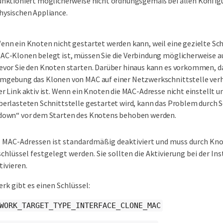
unktioniert möglicherweise nicht ordnungsgemäß bei allen Konfig
hysischen Appliance.
enn ein Knoten nicht gestartet werden kann, weil eine gezielte Schn
AC-Klonen belegt ist, müssen Sie die Verbindung möglicherweise a
evor Sie den Knoten starten. Darüber hinaus kann es vorkommen, das
mgebung das Klonen von MAC auf einer Netzwerkschnittstelle ver
er Link aktiv ist. Wenn ein Knoten die MAC-Adresse nicht einstellt u
berlasteten Schnittstelle gestartet wird, kann das Problem durch S
down“ vor dem Starten des Knotens behoben werden.
 MAC-Adressen ist standardmäßig deaktiviert und muss durch Kn
hlüssel festgelegt werden. Sie sollten die Aktivierung bei der Ins
ivieren.
rk gibt es einen Schlüssel:
WORK_TARGET_TYPE_INTERFACE_CLONE_MAC