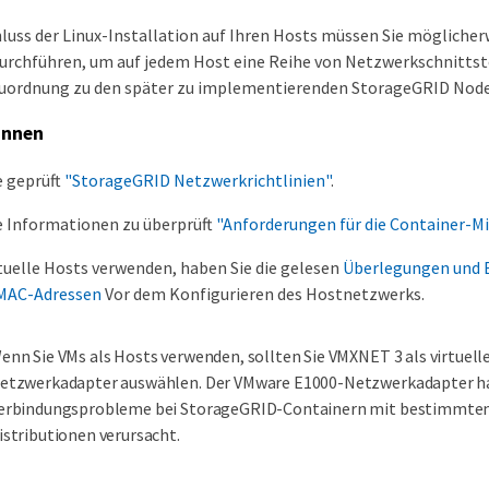
uss der Linux-Installation auf Ihren Hosts müssen Sie möglicherw
urchführen, um auf jedem Host eine Reihe von Netzwerkschnittst
e Zuordnung zu den später zu implementierenden StorageGRID Node
innen
e geprüft
"StorageGRID Netzwerkrichtlinien"
.
e Informationen zu überprüft
"Anforderungen für die Container-Mi
tuelle Hosts verwenden, haben Sie die gelesen
Überlegungen und
MAC-Adressen
Vor dem Konfigurieren des Hostnetzwerks.
enn Sie VMs als Hosts verwenden, sollten Sie VMXNET 3 als virtuell
etzwerkadapter auswählen. Der VMware E1000-Netzwerkadapter h
erbindungsprobleme bei StorageGRID-Containern mit bestimmten
istributionen verursacht.