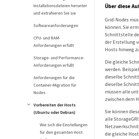
Installationsdateien herunter
Über diese Au
und extrahieren Sie sie
Grid-Nodes müss
Softwareanforderungen
können. Sie ermö
Schnittstelle de
CPU- und RAM-
der Erstellung 
Anforderungen erfüllt
Hosts hinweg zu
Storage- und Performance-
Die gleiche Sc
Anforderungen erfüllt
werden. Beispie
dieselbe Schnit
Anforderungen für die
dieselbe Schni
Container-Migration für
müssen alle unt
Nodes
zwischen dem H
Vorbereiten der Hosts
Sie können dies
(Ubuntu oder Debian)
alle StorageGRI
Wie sich die Einstellungen
Netzwerkschnitt
für den gesamten Host
die gleiche Hos