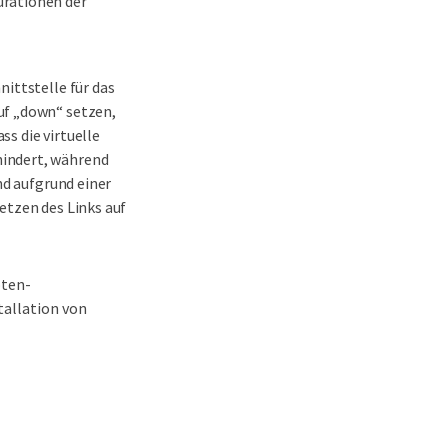
urationen der
ittstelle für das
uf „down“ setzen,
s die virtuelle
hindert, während
nd aufgrund einer
etzen des Links auf
oten-
tallation von