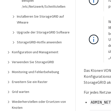
f
Beispiel
p
/etc/Netzwerk/Schnittstellen
Installieren Sie StorageGRID auf
W
VMware
M
Upgrade der StorageGRID Software
b
U
StorageGRID-Hotfix anwenden
d
ü
Konfiguration und Management
„
Verwenden Sie StorageGRID
Das Klonen VON
Monitoring und Fehlerbehebung
Konfigurationssc
Erweitern Sie ein Raster
StorageGRID akt
Grid warten
Für jedes Netzwe
Wiederherstellen oder Ersetzen von
ADMIN_NET
Knoten