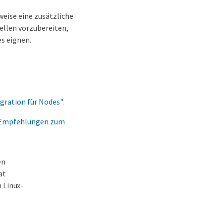
eise eine zusätzliche
ellen vorzubereiten,
s eignen.
gration für Nodes"
.
 Empfehlungen zum
en
at
 Linux-