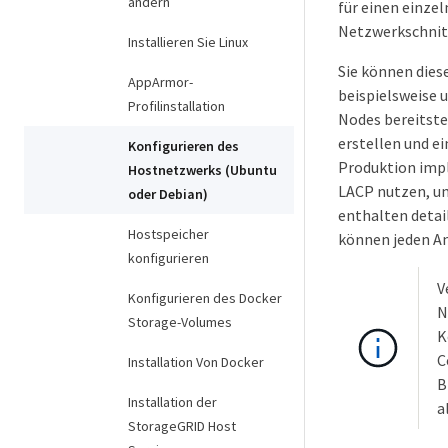
ändern
für einen einze
Netzwerkschnitt
Installieren Sie Linux
Sie können dies
AppArmor-
beispielsweise 
Profilinstallation
Nodes bereitste
erstellen und e
Konfigurieren des
Produktion impl
Hostnetzwerks (Ubuntu
LACP nutzen, um
oder Debian)
enthalten detail
Hostspeicher
können jeden An
konfigurieren
V
Konfigurieren des Docker
N
Storage-Volumes
K
C
Installation Von Docker
B
Installation der
a
StorageGRID Host