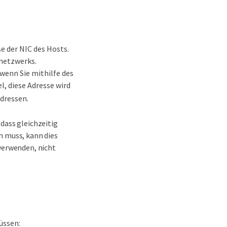
e der NIC des Hosts.
netzwerks.
 wenn Sie mithilfe des
, diese Adresse wird
dressen.
dass gleichzeitig
n muss, kann dies
 verwenden, nicht
üssen: