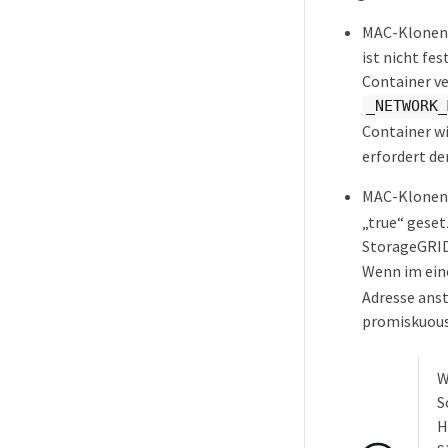
MAC-Klonen 
ist nicht fe
Container ve
_NETWORK_
Container w
erfordert de
MAC-Klonen 
„true“ geset
StorageGRID
Wenn im eine
Adresse anst
promiskuous
W
S
H