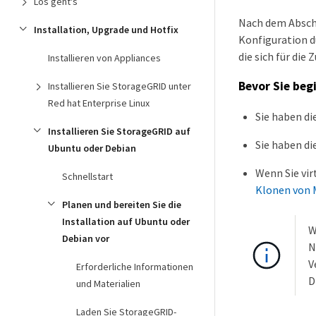
Los geht's
Nach dem Abschl
Installation, Upgrade und Hotfix
Konfiguration d
die sich für di
Installieren von Appliances
Bevor Sie beg
Installieren Sie StorageGRID unter
Red hat Enterprise Linux
Sie haben di
Installieren Sie StorageGRID auf
Sie haben di
Ubuntu oder Debian
Wenn Sie vir
Schnellstart
Klonen von 
Planen und bereiten Sie die
Installation auf Ubuntu oder
W
Debian vor
N
V
Erforderliche Informationen
D
und Materialien
Laden Sie StorageGRID-