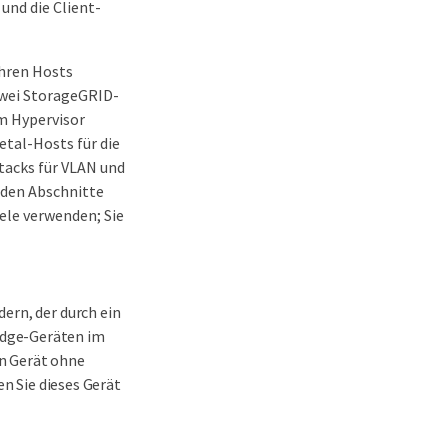
und die Client-
Ihren Hosts
 zwei StorageGRID-
im Hypervisor
tal-Hosts für die
tacks für VLAN und
nden Abschnitte
iele verwenden; Sie
ern, der durch ein
idge-Geräten im
n Gerät ohne
en Sie dieses Gerät