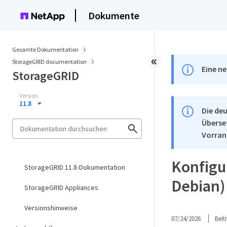
Dokumente
Gesamte Dokumentation
StorageGRID documentation
Eine ne
StorageGRID
Version
11.8
Die deu
Überse
Vorran
Konfigu
StorageGRID 11.8-Dokumentation
Debian)
StorageGRID Appliances
Versionshinweise
07/24/2026
Bei