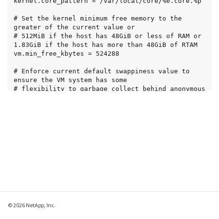
kernel.core_pattern = /var/local/core/%e.core.%p

# Set the kernel minimum free memory to the 
greater of the current value or

# 512MiB if the host has 48GiB or less of RAM or 
1.83GiB if the host has more than 48GiB of RTAM

vm.min_free_kbytes = 524288

# Enforce current default swappiness value to 
ensure the VM system has some

# flexibility to garbage collect behind anonymous 
mappings. Bump watermark_scale_factor

# to help avoid OOM conditions in the kernel 
during memory allocation bursts. Bump

# dirty_ratio to 90 because we explicitly fsync 
data that needs to be persistent, and

# so do not require the dirty_ratio safety net. A 
low dirty_ratio combined with a large

# working set (nr_active_pages) can cause us to 
enter synchronous I/O mode unnecessarily,

# with deleterious effects on performance.

vm.swappiness = 60

vm.watermark_scale_factor = 200

vm.dirty_ratio = 90

© 2026 NetApp, Inc.