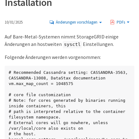
Installation
10/01/2025
Änderungen vorschlagen
PDFs
Auf Bare-Metal-Systemen nimmt StorageGRID einige
Änderungen an hostweiten
Einstellungen.
sysctl
Folgende Änderungen werden vorgenommen:
# Recommended Cassandra setting: CASSANDRA-3563, 
CASSANDRA-13008, DataStax documentation

vm.max_map_count = 1048575

# core file customization

# Note: for cores generated by binaries running 
inside containers, this

# path is interpreted relative to the container 
filesystem namespace.

# External cores will go nowhere, unless 
/var/local/core also exists on

# the host.
