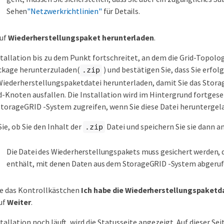
Sehen
"Netzwerkrichtlinien"
für Details.
auf
Wiederherstellungspaket herunterladen
.
tallation bis zu dem Punkt fortschreitet, an dem die Grid-Topologi
ckage herunterzuladen(
) und bestätigen Sie, dass Sie erfol
.zip
Wiederherstellungspaketdatei herunterladen, damit Sie das Stor
-Knoten ausfallen. Die Installation wird im Hintergrund fortgeset
StorageGRID -System zugreifen, wenn Sie diese Datei heruntergel
ie, ob Sie den Inhalt der
Datei und speichern Sie sie dann a
.zip
Die Datei des Wiederherstellungspakets muss gesichert werden, 
enthält, mit denen Daten aus dem StorageGRID -System abgeru
ie das Kontrollkästchen
Ich habe die Wiederherstellungspaketda
auf
Weiter
.
allation noch läuft, wird die Statusseite angezeigt. Auf dieser Seit