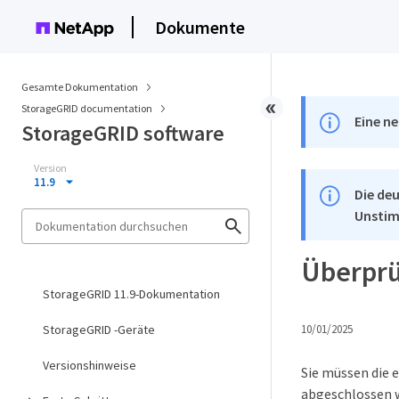
Dokumente
Gesamte Dokumentation
StorageGRID documentation
Eine ne
StorageGRID software
Version
11.9
Die deu
Unstim
Überprüf
StorageGRID 11.9-Dokumentation
StorageGRID -Geräte
10/01/2025
Versionshinweise
Sie müssen die 
abgeschlossen w