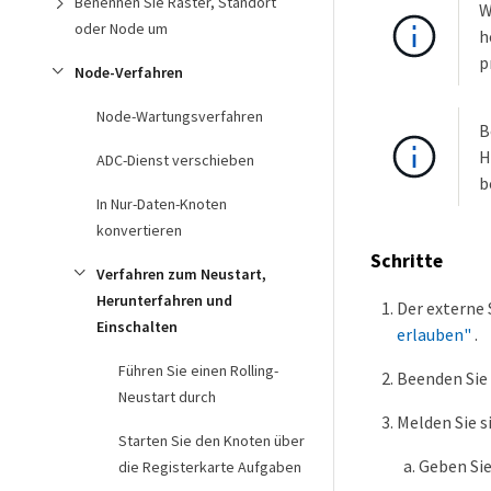
Benennen Sie Raster, Standort
W
oder Node um
h
p
Node-Verfahren
Node-Wartungsverfahren
B
H
ADC-Dienst verschieben
b
In Nur-Daten-Knoten
konvertieren
Schritte
Verfahren zum Neustart,
Herunterfahren und
Der externe 
Einschalten
erlauben"
.
Führen Sie einen Rolling-
Beenden Sie 
Neustart durch
Melden Sie s
Starten Sie den Knoten über
Geben Sie
die Registerkarte Aufgaben