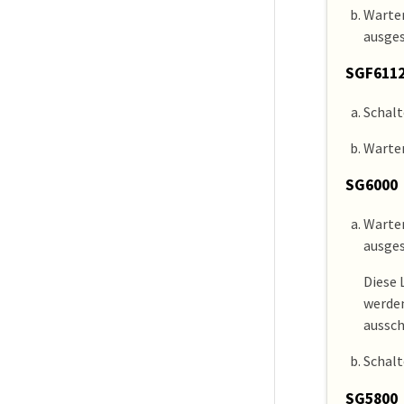
Warten
ausges
SGF611
Schalt
Warten
SG6000
Warten
ausges
Diese 
werden
aussch
Schalt
SG5800