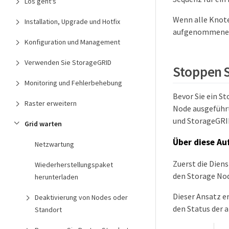
Los geht's
Wenn alle Knoten
Installation, Upgrade und Hotfix
aufgenommenen O
Konfiguration und Management
Verwenden Sie StorageGRID
Stoppen S
Monitoring und Fehlerbehebung
Bevor Sie ein S
Raster erweitern
Node ausgeführt
und StorageGRI
Grid warten
Über diese Au
Netzwartung
Zuerst die Dien
Wiederherstellungspaket
den Storage No
herunterladen
Dieser Ansatz e
Deaktivierung von Nodes oder
den Status der 
Standort