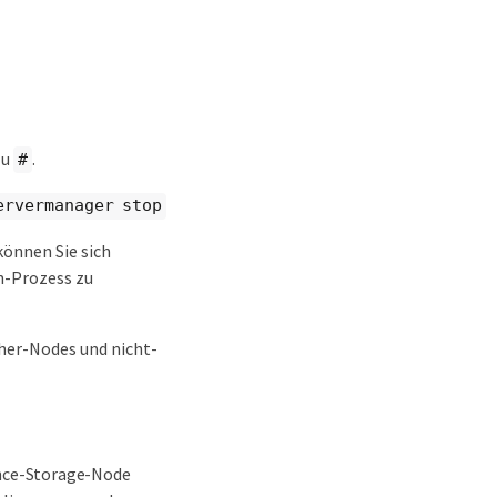
zu
.
#
ervermanager stop
önnen Sie sich
n-Prozess zu
cher-Nodes und nicht-
ance-Storage-Node