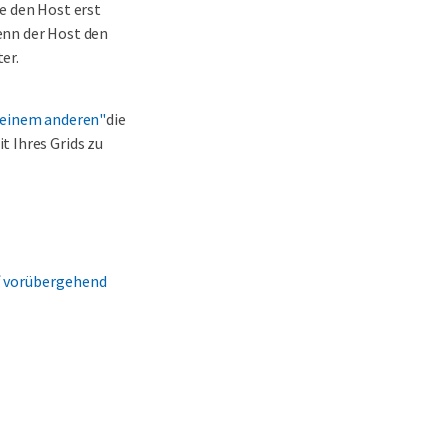
e den Host erst
enn der Host den
er.
u einem anderen"
die
t Ihres Grids zu
f vorübergehend