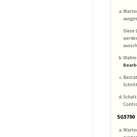
Warten
ausges
Diese 
werden
aussch
Wählen
Bearb
Bestät
Schrit
Schalt
Contro
SG5700
Warten