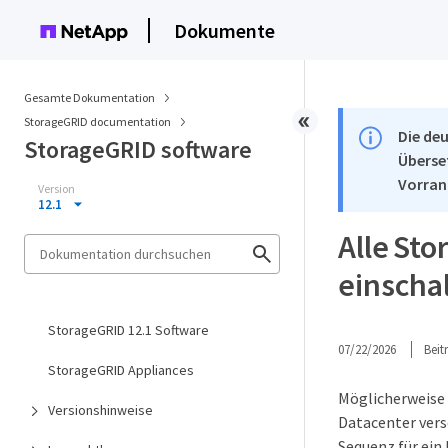
Dokumente
Gesamte Dokumentation
StorageGRID documentation
Die deu
StorageGRID software
Überse
Vorran
Version
12.1
Alle St
einscha
StorageGRID 12.1 Software
07/22/2026
Bei
StorageGRID Appliances
Möglicherweise 
Versionshinweise
Datacenter vers
Sequenz für ein