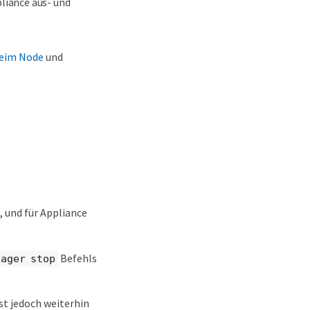
pliance aus- und
eim Node
und
 und für Appliance
Befehls
nager stop
st jedoch weiterhin