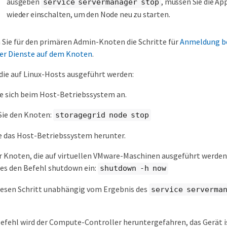
ausgeben
, müssen Sie die Ap
service servermanager stop
wieder einschalten, um den Node neu zu starten.
Sie für den primären Admin-Knoten die Schritte für
Anmeldung b
ler Dienste auf dem Knoten
.
die auf Linux-Hosts ausgeführt werden:
e sich beim Host-Betriebssystem an.
Sie den Knoten:
storagegrid node stop
e das Host-Betriebssystem herunter.
r Knoten, die auf virtuellen VMware-Maschinen ausgeführt werden,
es den Befehl shutdown ein:
shutdown -h now
diesen Schritt unabhängig vom Ergebnis des
service serverma
efehl wird der Compute-Controller heruntergefahren, das Gerät i