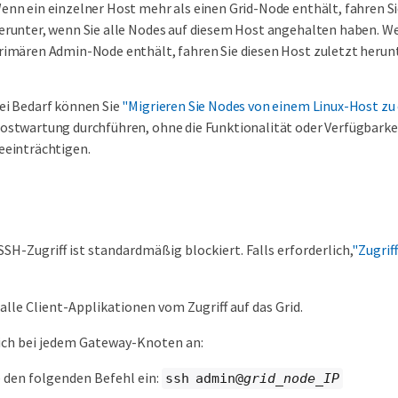
enn ein einzelner Host mehr als einen Grid-Node enthält, fahren Si
erunter, wenn Sie alle Nodes auf diesem Host angehalten haben. W
rimären Admin-Node enthält, fahren Sie diesen Host zuletzt herunt
ei Bedarf können Sie
"Migrieren Sie Nodes von einem Linux-Host z
ostwartung durchführen, ohne die Funktionalität oder Verfügbarkei
eeinträchtigen.
SSH-Zugriff ist standardmäßig blockiert. Falls erforderlich,
"Zugrif
alle Client-Applikationen vom Zugriff auf das Grid.
ich bei jedem Gateway-Knoten an:
 den folgenden Befehl ein:
ssh admin@
grid_node_IP