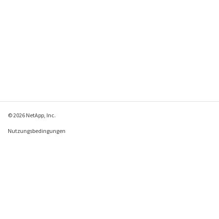
© 2026 NetApp, Inc.
Nutzungsbedingungen
Datenschutzrichtlinie
Richtlinie zu Cookies
Cookie-Einstellungen
Feedback zu dieser Seite senden